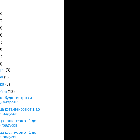
6)
7)
9)
9)
1)
9)
1)
6)
бря
(3)
ря
(5)
бря
(3)
ября
(13)
ко будет метров и
циметров?
ца котангенсов от 1 до
 градусов
ца тангенсов от 1 до
 градусов
ца косинусов от 1 до
 градусов