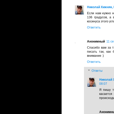
Николай Хижняк, 
Если нам нужно н
136 градусов, а
косинуса этого угл
Ответить
Анонимный
11 се
Спасибо вам за т
писать так, как
внимание :)
Ответить
Ответы
Николай Х
08:07
Я пишу т
касается 
происходи
Анонимн