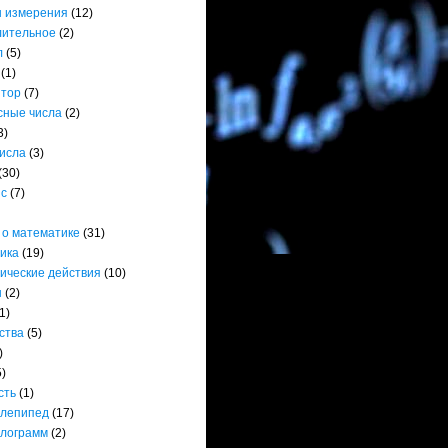
 измерения
(12)
лительное
(2)
л
(5)
(1)
ятор
(7)
сные числа
(2)
3)
числа
(3)
(30)
нс
(7)
 о математике
(31)
ика
(19)
ические действия
(10)
ы
(2)
1)
ства
(5)
)
5)
сть
(1)
лепипед
(17)
лограмм
(2)