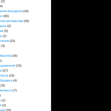
ы
(2)
(4)
ения блондинок
(16)
но
(65)
ние математики
(35)
дная
(2)
ии
(5)
ты
(1)
ольник
(10)
ы
(3)
Манулов
(16)
1)
 уравнений
(15)
е
(27)
 числа
(16)
 Брадиса
(4)
(10)
множеств
(7)
)
р
(1)
я
(2)
ьник
(35)