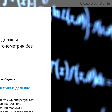
й должны
игонометрия без
 сообщение
метрия и деление
я так удивил результат
ля на ноль при
вании формулы