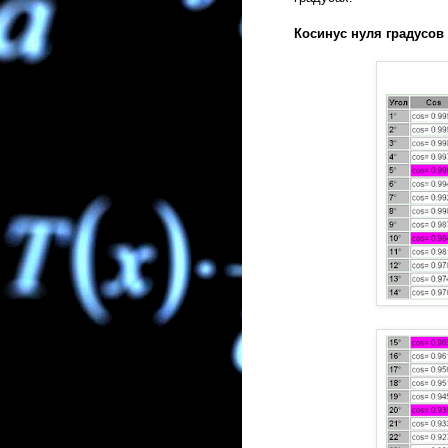
Косинус нуля градусов