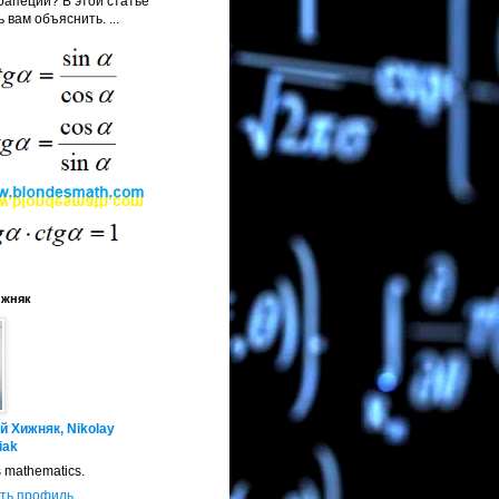
апеции? В этой статье
 вам объяснить. ...
ижняк
й Хижняк, Nikolay
iak
s mathematics.
ть профиль