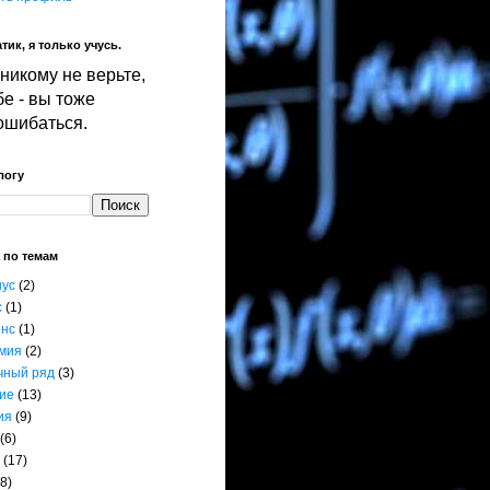
тик, я только учусь.
никому не верьте,
е - вы тоже
ошибаться.
логу
 по темам
нус
(2)
с
(1)
енс
(1)
мия
(2)
чный ряд
(3)
ие
(13)
ия
(9)
(6)
(17)
8)