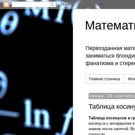
Математ
Первозданная мате
заниматься блондин
фанатизма и стере
Главная страница
Моя
среда, 22 сентябр
Таблица косину
Таблица косинусов в гр
косинуса с интервалом 
знаков после запятой. В
градусах.