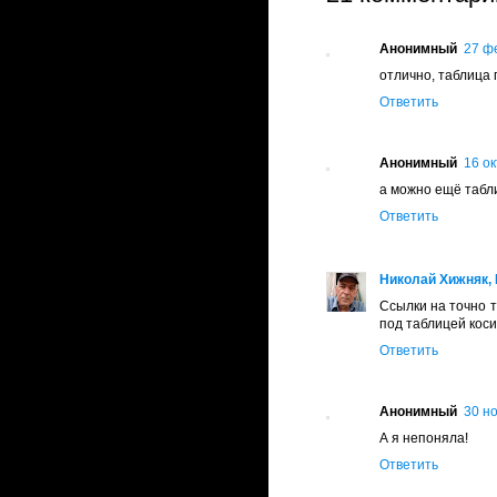
Анонимный
27 фе
отлично, таблица п
Ответить
Анонимный
16 ок
а можно ещё табли
Ответить
Николай Хижняк, 
Ссылки на точно т
под таблицей коси
Ответить
Анонимный
30 но
А я непоняла!
Ответить