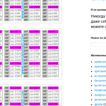
Я не матема
Никогда 
даже себ
можете 
Поиск по б
Математика
арккоси
арксину
арктанг
астроно
бесконе
вычитан
геометр
градусы
деление
дроби
(1