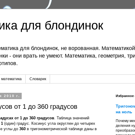
ика для блондинок
матика для блондинок, не ворованная. Математико
ки - они врать не умеют. Математика, геометрия, тр
отипов.
 математика
Словарик
я 2010 г.
Избранное
сов от 1 до 360 градусов
Тригоно
на ноль
адусах от 1 до 360 градусов
. Таблица значений
Почему мен
в
1
(один) градус. Косинус угла округлен до четырех
деления ну
се углы до
360
в тригонометрической таблице даны в
преобразо