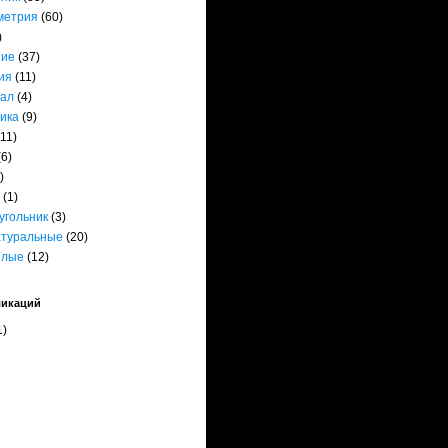
метрия
(60)
)
ние
(37)
ия
(11)
ал
(4)
ика
(9)
(11)
(6)
)
(1)
угольник
(3)
атуральные
(20)
елые
(12)
ликаций
1)