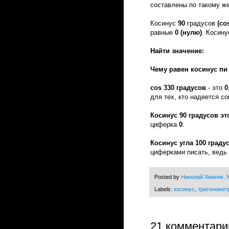
составлены по такому ж
Косинус
90
градусов
(co
равные
0 (нулю)
. Косин
Найти значение:
Чему равен косинус пи 
cos 330 градусов
- это
0
для тех, кто надеется с
Косинус 90 градусов эт
циферка
0
.
Косинус угла 100 граду
циферками писать, ведь 
Posted by
Николай Хижняк, N
Labels:
косинус
,
тригономет
21 комментари