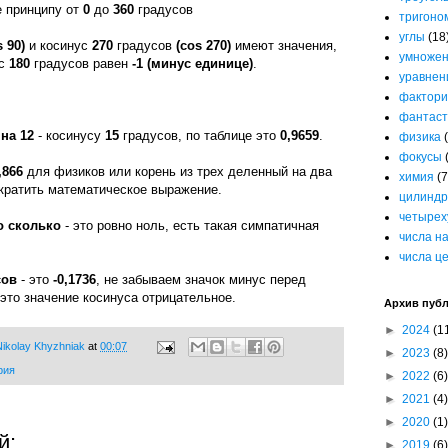
е принципу от
0
до
360
градусов
тригоно
углы
(18
s 90)
и косинус
270
градусов
(cos 270)
имеют значения,
умноже
ус
180
градусов равен
-1 (минус единице)
.
уравнен
фактори
фантаст
на 12
- косинусу
15
градусов, по таблице это
0,9659
.
физика
фокусы
,866
для физиков или корень из трех деленный на два
химия
(7
ократить математическое выражение.
цилиндр
четырех
о сколько
- это ровно ноль, есть такая симпатичная
числа н
числа ц
сов
- это
-0,1736
, не забываем значок минус перед
это значение косинуса отрицательное.
Архив пуб
►
2024
(1
ikolay Khyzhniak
at
00:07
►
2023
(8)
рия
►
2022
(6)
►
2021
(4)
►
2020
(1)
й:
►
2019
(6)