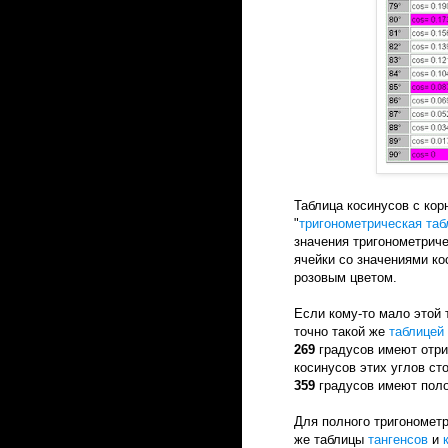
Таблица косинусов с кор
"
тригонометрическая таб
значения тригонометриче
ячейки со значениями ко
розовым цветом.
Если кому-то мало этой
точно такой же
таблицей 
269
градусов имеют отри
косинусов этих углов ст
359
градусов имеют поло
Для полного тригонометр
же таблицы
тангенсов
и