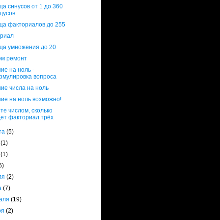
ца синусов от 1 до 360
дусов
ца факториалов до 255
ориал
ца умножения до 20
ем ремонт
ие на ноль -
рмулировка вопроса
ие числа на ноль
ие на ноль возможно!
те числом, сколько
дет факториал трёх
ста
(5)
я
(1)
я
(1)
5)
ля
(2)
а
(7)
аля
(19)
ря
(2)