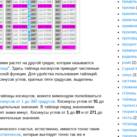
предел
призма
приключ
приколь
примене
произво
пропорц
процен
прямоуг
радиан
нями растет на другой грядке, которая называется
ромб
(2)
лица
". Здесь таблица косинусов приводит численные
Сергей 
ской функции. Для удобства пользования таблицей,
синус
(3
синусов углов, кратных пяти градусам, выделены
система
сложени
степень
 таблицы косинусов, можете мимоходом полюбоваться
таблица
синусов от 1 до 360 градусов
. Косинусы углов от
91
до
тангенс
цательные значения. В таблице перед значениями
теория 
оят знаки минус. Косинусы углов от
1
до
89
и от
271
до
жительные значения.
тесты
(2
тетраэд
ического счастья, естественно, имеются точно такие
трапеци
котангенсов
, которые выглядят точно так же и
треугол