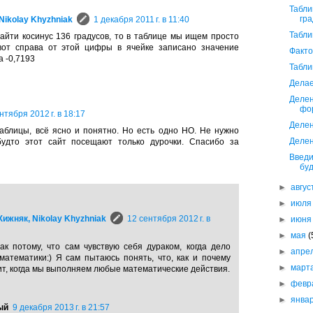
Табли
гра
Nikolay Khyzhniak
1 декабря 2011 г. в 11:40
Табли
айти косинус 136 градусов, то в таблице мы ищем просто
 вот справа от этой цифры в ячейке записано значение
Факт
а -0,7193
Табли
Дела
Делен
фо
нтября 2012 г. в 18:17
Делен
аблицы, всё ясно и понятно. Но есть одно НО. Не нужно
Делен
 будто этот сайт посещают только дурочки. Спасибо за
Введи
бу
►
авгу
►
июл
ижняк, Nikolay Khyzhniak
12 сентября 2012 г. в
►
июн
►
мая
(
ак потому, что сам чувствую себя дураком, когда дело
►
апре
математики:) Я сам пытаюсь понять, что, как и почему
►
март
т, когда мы выполняем любые математические действия.
►
февр
►
янва
ый
9 декабря 2013 г. в 21:57