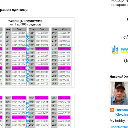
площади тр
постараюсь
 равен единице.
Николай Х
Никола
Khyzhn
My hobby i
Просмотре