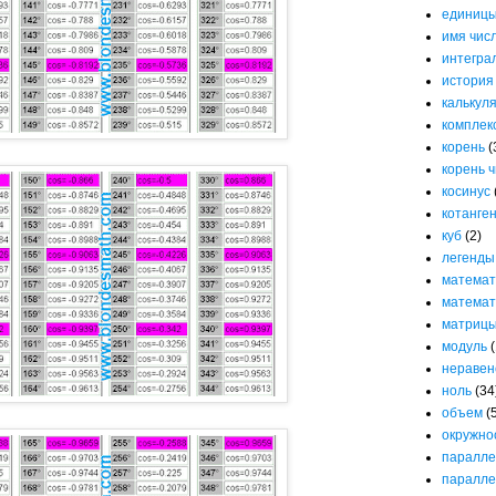
единицы
имя чис
интегра
история
калькул
комплек
корень
(
корень 
косинус
котанге
куб
(2)
легенды
математ
математ
матриц
модуль
(
неравен
ноль
(34
объем
(
окружно
паралле
паралле