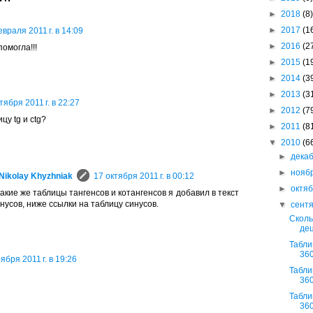
►
2018
(8)
►
2017
(1
враля 2011 г. в 14:09
►
2016
(2
омогла!!!
►
2015
(1
►
2014
(3
►
2013
(3
тября 2011 г. в 22:27
►
2012
(7
цу tg и ctg?
►
2011
(8
▼
2010
(6
►
дека
►
нояб
Nikolay Khyzhniak
17 октября 2011 г. в 00:12
►
октя
акие же таблицы тангенсов и котангенсов я добавил в текст
нусов, ниже ссылки на таблицу синусов.
▼
сент
Сколь
де
Табли
360
ября 2011 г. в 19:26
Табли
360
Табли
360