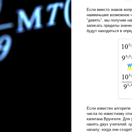
Если вместо знаков воп
наименьшее возможное ч
"девять", мы получим н
записать пределы значе
будут находиться в опр
Если известен алгоритм
числа по известному от
капитана Врунгеля. Для 
нанять двух учителей: од
началу; когда они сходя