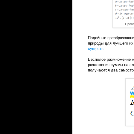
Преоб
Подобные преобразовани
природы для лучшего их
существ
.
Бесполое размножение ж
разложения суммы на сл
получаются два самост