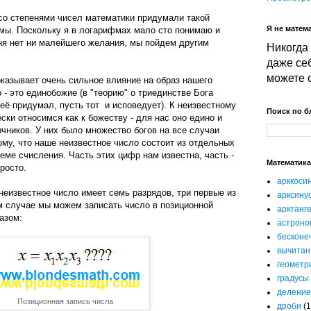
со степенями чисел математики придумали такой
Я не матема
фмы. Поскольку я в логарифмах мало сто понимаю и
ня нет ни малейшего желания, мы пойдем другим
Никогда 
даже себ
можете 
казывает очень сильное влияние на образ нашего
- это единобожие (в "теорию" о триединстве Бога
 её придумал, пусть тот и исповедует). К неизвестному
Поиск по б
ски относимся как к божеству - для нас оно едино и
чников. У них было множество богов на все случаи
тому, что наше неизвестное число состоит из отдельных
еме счисления. Часть этих цифр нам известна, часть -
Математика
росто.
арккоси
еизвестное число имеет семь разрядов, три первые из
арксину
м случае мы можем записать число в позиционной
арктанг
азом:
астроно
бесконе
вычитан
геометр
градусы
деление
Позиционная запись числа
дроби
(1