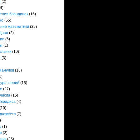
ы
(2)
(4)
ения блондинок
(16)
но
(65)
ние математики
(35)
дная
(2)
ии
(5)
ты
(1)
ольник
(10)
ы
(3)
Манулов
(16)
1)
 уравнений
(15)
е
(27)
 числа
(16)
 Брадиса
(4)
(10)
множеств
(7)
)
р
(1)
я
(2)
ьник
(35)