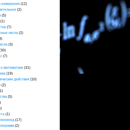
 измерения
(12)
лительное
(2)
л
(5)
(1)
ятор
(7)
сные числа
(2)
3)
числа
(3)
(30)
нс
(7)
 о математике
(31)
ика
(19)
ические действия
(10)
ы
(2)
1)
ства
(5)
)
5)
сть
(1)
лепипед
(17)
лограмм
(2)