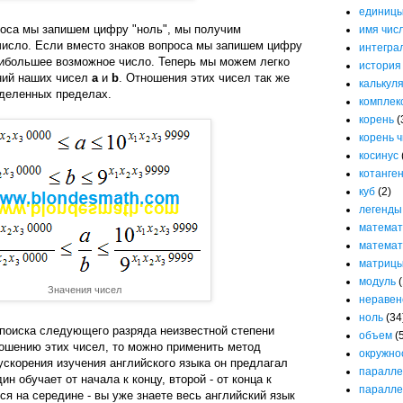
единицы
роса мы запишем цифру "ноль", мы получим
имя чис
исло. Если вместо знаков вопроса мы запишем цифру
интегра
аибольшее возможное число. Теперь мы можем легко
история
ний наших чисел
a
и
b
. Отношения этих чисел так же
калькул
еделенных пределах.
комплек
корень
(
корень 
косинус
котанге
куб
(2)
легенды
математ
математ
матриц
модуль
(
Значения чисел
неравен
ноль
(34
 поиска следующего разряда неизвестной степени
объем
(
ношению этих чисел, то можно применить метод
окружно
ускорения изучения английского языка он предлагал
паралле
ин обучает от начала к концу, второй - от конца к
паралле
тся на середине - вы уже знаете весь английский язык