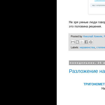
Не зря умные люди говор
это половина решения.
Posted by
Николай Хижняк, N
Labels:
неравенства
,
степен
понедельник, 25 и
Разложение на
ТРИГОНОМЕТ
На