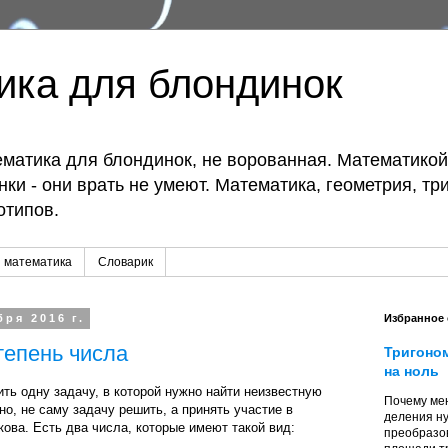
ика для блондинок
матика для блондинок, не ворованная. Математико
ки - они врать не умеют. Математика, геометрия, тр
отипов.
 математика
Словарик
бря 2016 г.
Избранное
тепень числа
Тригоно
на ноль
ть одну задачу, в которой нужно найти неизвестную
Почему мен
но, не саму задачу решить, а принять участие в
деления ну
кова. Есть два числа, которые имеют такой вид:
преобразо