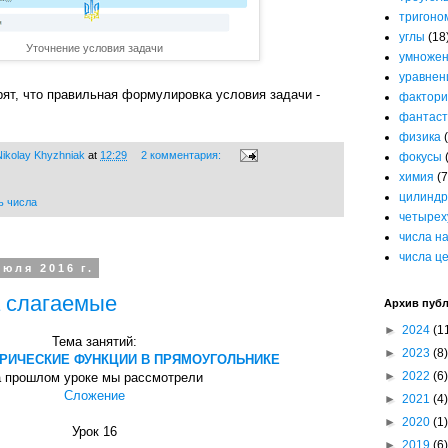
тригоно
углы
(18
Уточнение условия задачи
умноже
уравнен
ят, что правильная формулировка условия задачи -
фактори
фантаст
физика
ikolay Khyzhniak
at
12:29
2 комментария:
фокусы
химия
(7
цилиндр
ь числа
четырех
числа н
числа ц
юля 2016 г.
 слагаемые
Архив пуб
►
2024
(1
Тема занятий:
►
2023
(8)
РИЧЕСКИЕ ФУНКЦИИ В ПРЯМОУГОЛЬНИКЕ
►
2022
(6)
 прошлом уроке мы рассмотрели
Сложение
►
2021
(4)
►
2020
(1)
Урок 16
►
2019
(6)