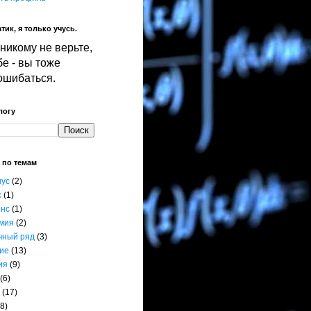
тик, я только учусь.
никому не верьте,
е - вы тоже
ошибаться.
логу
 по темам
нус
(2)
с
(1)
енс
(1)
мия
(2)
чный ряд
(3)
ие
(13)
ия
(9)
(6)
(17)
8)