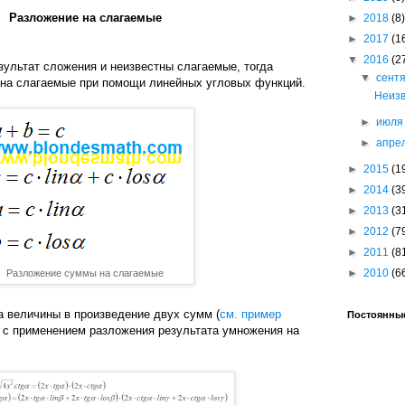
Разложение на слагаемые
►
2018
(8)
►
2017
(1
▼
2016
(2
зультат сложения и неизвестны слагаемые, тогда
▼
сент
на слагаемые при помощи линейных угловых функций.
Неизв
►
июл
►
апре
►
2015
(1
►
2014
(3
►
2013
(3
►
2012
(7
►
2011
(8
►
2010
(6
Разложение суммы на слагаемые
а величины в произведение двух сумм (
см. пример
Постоянные
ь с применением разложения результата умножения на