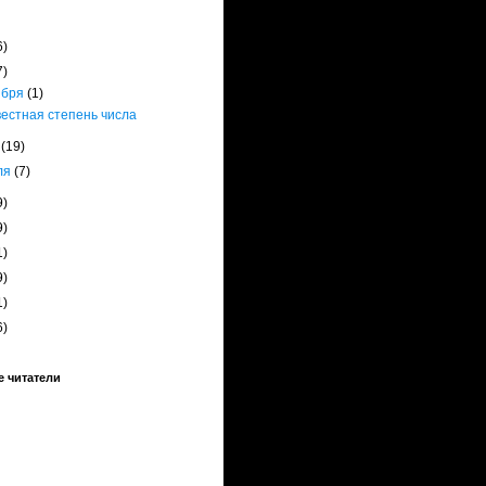
6)
7)
ября
(1)
естная степень числа
я
(19)
ля
(7)
9)
9)
1)
9)
1)
6)
 читатели