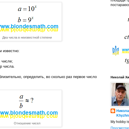
площади тр
постараюсь
Два числа в неизвестной степени
м известно:
в числе;
р числа.
иблизительно, определить, во сколько раз первое число
Николай Х
Никола
Khyzhn
My hobby i
Отношение чисел
Просмотре