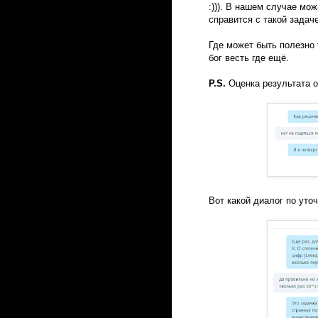
:))). В нашем случае мо
справится с такой задач
Где может быть полезно 
бог весть где ещё.
P.S.
Оценка результата о
Вот какой диалог по уто