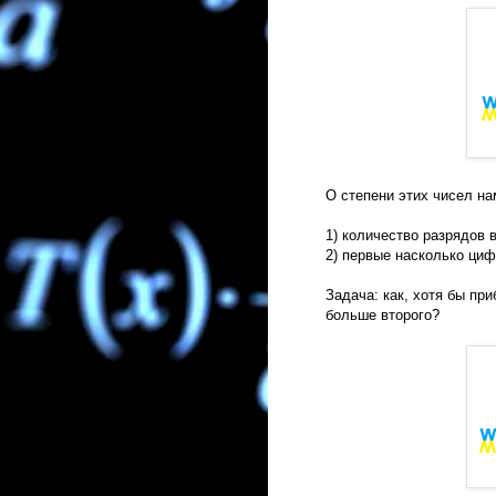
О степени этих чисел на
1) количество разрядов 
2) первые насколько циф
Задача: как, хотя бы пр
больше второго?