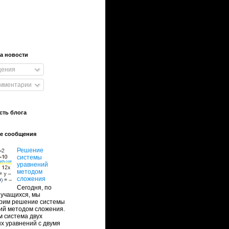
а новости
ения
омментарии
сть блога
е сообщения
Решение
системы
уравнений
методом
сложения
Сегодня, по
 учащихся, мы
рим решение системы
ий методом сложения.
м система двух
х уравнений с двумя