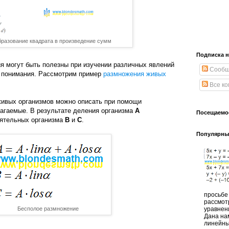
разование квадрата в произведение сумм
Подписка н
я могут быть полезны при изучении различных явлений
Сообщ
 понимания. Рассмотрим пример
размножения живых
Все к
ивых организмов можно описать при помощи
агаемые. В результате деления организма
А
Посещаемо
оятельных организма
В
и
С
.
Популярны
просьбе
рассмот
уравнен
Бесполое размножение
Дана на
линейны