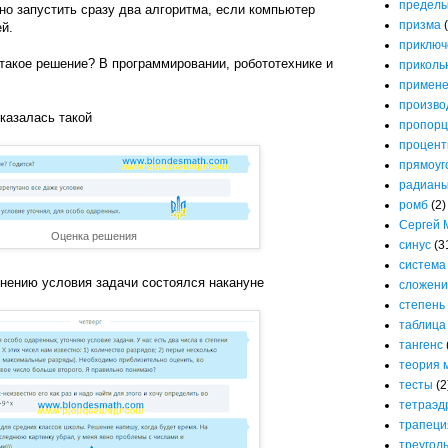
предел
жно запустить сразу два алгоритма, если компьютер
призма
ей.
приключ
такое решение? В программировании, робототехнике и
приколь
примене
произво
казалась такой
пропорц
процен
прямоуг
радиан
ромб
(2)
Сергей 
Оценка решения
синус
(3
система
чнению условия задачи состоялся накануне
сложени
степень
таблица
тангенс
теория 
тесты
(2
тетраэд
трапеци
треугол