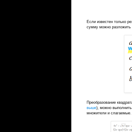
Если известен только ре
сумму можно разложить 
Преобразование квадрат
выше
), можно выполнит
множители и слагаемые.