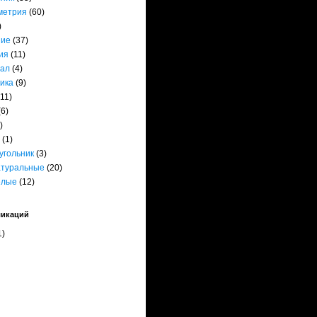
метрия
(60)
)
ние
(37)
ия
(11)
ал
(4)
ика
(9)
(11)
(6)
)
(1)
угольник
(3)
атуральные
(20)
елые
(12)
ликаций
1)