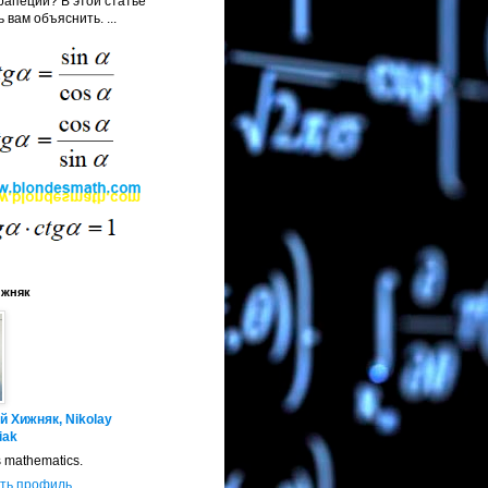
апеции? В этой статье
 вам объяснить. ...
ижняк
й Хижняк, Nikolay
iak
s mathematics.
ть профиль