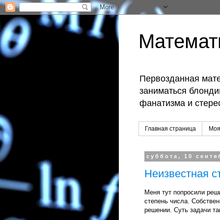
Математ
Первозданная мате
заниматься блондин
фанатизма и стере
Главная страница
Моя
суббота, 10 сентя
Неизвестная с
Меня тут попросили реши
степень числа. Собствен
решении. Суть задачи та