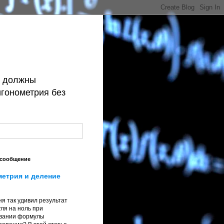
й должны
игонометрия без
 сообщение
метрия и деление
я так удивил результат
ля на ноль при
вании формулы