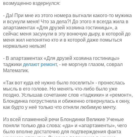
возмущенно вздернулся:
- Да! При мне из этого номера выгнали какого-то мужика
и всунули меня! Что за дела?! До этого я всегда жила в
апартаментах «Для друзей хозяина гостиницы», а
сейчас меня засунули в эту вонючую дыру, в которой до
меня жил непонятно кто и в которой даже помыться
нормально нельзя!
- В апартаментах «Для друзей хозяина гостиницы»
таджики
делают ремонт
, - не моргнув глазом, соврал
Математик.
«Так вот куда её нужно было поселить!» - пронеслась
мысль в его голове. Но менять что-либо было уже
поздно. Услышав сочетание слов «таджики» и «ремонт»,
Блондинка погрустнела и обиженно отвернулась к окну,
как будто у неё только что отняли любимую мечту.
Из всей пламенной речи Блондинки Великие Ученые
поняли только два слова: «да» и «апартаменты», чего
было вполне достаточно для подтверждения факта