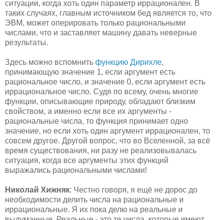
ситуации, когда хоть один параметр иррационален. В
таких случаях, главным источником бед является то, что
ЭВМ, может оперировать только рациональными
числами, что и заставляет машину давать неверные
результаты.
Здесь можно вспомнить
функцию Дирихле
,
принимающую значение 1, если аргумент есть
рациональное число, и значение 0, если аргумент есть
иррациональное число. Судя по всему, очень многие
функции, описывающие природу, обладают близким
свойством, а именно если все их аргументы -
рациональные числа, то функция принимает одно
значение, но если хоть один аргумент иррационален, то
совсем другое. Другой вопрос, что во Вселенной, за всё
время существования, ни разу не реализовывалась
ситуация, когда все аргументы этих функций
выражались рациональными числами!
Николай Хижняк
: Честно говоря, я ещё не дорос до
необходимости делить числа на рациональные и
иррациональные. Я их пока делю на реальные и
выдуманные. Реальные - это те числа, которые имеют