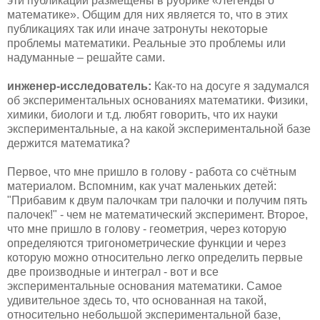
эти публикации размещены в рубрике «Легенды о
математике». Общим для них является то, что в этих
публикациях так или иначе затронуты некоторые
проблемы математики. Реальные это проблемы или
надуманные – решайте сами.
инженер-исследователь:
Как-то на досуге я задумался
об экспериментальных основаниях математики. Физики,
химики, биологи и т.д. любят говорить, что их науки
экспериментальные, а на какой экспериментальной базе
держится математика?
Первое, что мне пришло в голову - работа со счётным
материалом. Вспомним, как учат маленьких детей:
"Прибавим к двум палочкам три палочки и получим пять
палочек!" - чем не математический эксперимент. Второе,
что мне пришло в голову - геометрия, через которую
определяются тригонометрические функции и через
которую можно относительно легко определить первые
две производные и интеграл - вот и все
экспериментальные основания математики. Самое
удивительное здесь то, что основанная на такой,
относительно небольшой экспериментальной базе,