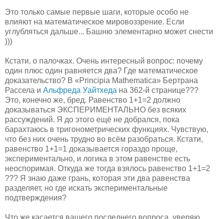
Это только самые первые шаги, которые особо не
влияют на математическое мировоззрение. Если
углубляться дальше... Башню элементарно может снести
)))
Кстати, о палочках. Очень интересный вопрос: почему
один плюс один равняется два? Где математическое
доказательство? В «Principia Mathematica» Бертрана
Рассела и
Альфреда Уайтхеда
на 362-й странице???
Это, конечно же, бред. Равенство 1+1=2 должно
доказываться ЭКСПЕРИМЕНТАЛЬНО без всяких
рассуждений. Я до этого ещё не добрался, пока
барахтаюсь в тригонометрических функциях. Чувствую,
что без них очень трудно во всём разобраться. Кстати,
равенство 1+1=1 доказывается гораздо проще,
экспериментально, и логика в этом равенстве есть
неоспоримая. Откуда же тогда взялось равенство 1+1=2
??? Я знаю даже грань, которая эти два равенства
разделяет, но где искать экспериментальные
подтверждения?
Что же касается вашего последнего вопроса, уверяю,