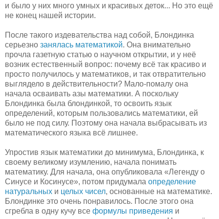
и было у них много умных и красивых деток... Но это ещё
не конец нашей истории.
После такого издевательства над собой, Блондинка
серьезно
занялась математикой
. Она внимательно
прочла газетную статью о научном открытии, и у неё
возник естественный вопрос: почему всё так красиво и
просто получилось у математиков, и так отвратительно
выглядело в действительности? Мало-помалу она
начала осваивать азы математики. А поскольку
Блондинка была блондинкой, то освоить язык
определений, которым пользовались математики, ей
было не под силу. Поэтому она начала выбрасывать из
математического языка всё лишнее.
Упростив язык математики до минимума, Блондинка, к
своему великому изумлению, начала понимать
математику. Для начала, она опубликовала «Легенду о
Синусе и Косинусе», потом придумала
определение
натуральных
и
целых чисел
, основанные на математике.
Блондинке это очень понравилось. После этого она
сгребла в одну кучу все
формулы приведения
и