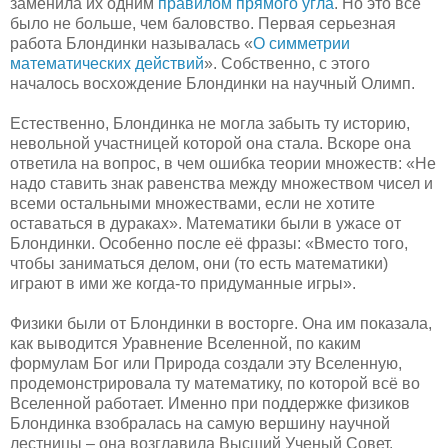
заменила их одним
правилом прямого угла
. Но это всё
было не больше, чем баловство. Первая серьезная
работа Блондинки называлась «
О симметрии
математических действий
». Собственно, с этого
началось восхождение Блондинки на научный Олимп.
Естественно, Блондинка не могла забыть ту историю,
невольной участницей которой она стала. Вскоре она
ответила на вопрос, в чем ошибка теории множеств: «Не
надо ставить знак равенства между множеством чисел и
всеми остальными множествами, если не хотите
оставаться в дураках». Математики были в ужасе от
Блондинки. Особенно после её фразы: «Вместо того,
чтобы заниматься делом, они (то есть математики)
играют в ими же когда-то придуманные игры».
Физики были от Блондинки в восторге. Она им показала,
как выводится Уравнение Вселенной, по каким
формулам Бог или Природа создали эту Вселенную,
продемонстрировала ту математику, по которой всё во
Вселенной работает. Именно при поддержке физиков
Блондинка взобралась на самую вершину научной
лестницы – она возглавила Высший Ученый Совет.