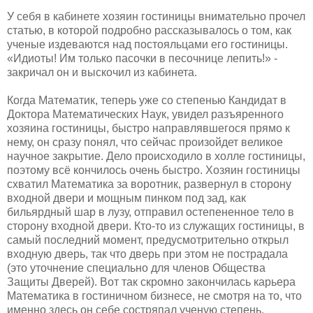
У себя в кабинете хозяин гостиницы внимательно прочел
статью, в которой подробно рассказывалось о том, как
ученые издеваются над постояльцами его гостиницы.
«Идиоты! Им только пасочки в песочнице лепить!» -
закричал он и выскочил из кабинета.
Когда Математик, теперь уже со степенью Кандидат в
Доктора Математических Наук, увидел разъяренного
хозяина гостиницы, быстро направлявшегося прямо к
нему, он сразу понял, что сейчас произойдет великое
научное закрытие. Дело происходило в холле гостиницы,
поэтому всё кончилось очень быстро. Хозяин гостиницы
схватил Математика за воротник, развернул в сторону
входной двери и мощным пинком под зад, как
бильярдный шар в лузу, отправил остепененное тело в
сторону входной двери. Кто-то из служащих гостиницы, в
самый последний момент, предусмотрительно открыл
входную дверь, так что дверь при этом не пострадала
(это уточнение специально для членов Общества
Защиты Дверей). Вот так скромно закончилась карьера
Математика в гостиничном бизнесе, не смотря на то, что
именно здесь он себе состряпал ученую степень.