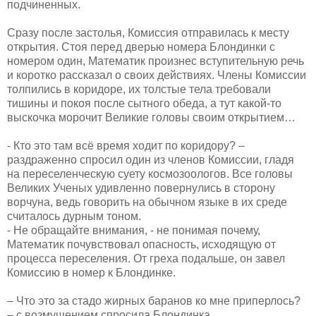
подчиненных.
Сразу после застолья, Комиссия отправилась к месту
открытия. Стоя перед дверью номера Блондинки с
номером один, Математик произнес вступительную речь
и коротко рассказал о своих действиях. Члены Комиссии
толпились в коридоре, их толстые тела требовали
тишины и покоя после сытного обеда, а тут какой-то
выскочка морочит Великие головы своим открытием…
- Кто это там всё время ходит по коридору? –
раздраженно спросил один из членов Комиссии, гладя
на переселенческую суету космозоологов. Все головы
Великих Ученых удивленно повернулись в сторону
ворчуна, ведь говорить на обычном языке в их среде
считалось дурным тоном.
- Не обращайте внимания, - не понимая почему,
Математик почувствовал опасность, исходящую от
процесса переселения. От греха подальше, он завел
Комиссию в номер к Блондинке.
– Что это за стадо жирных баранов ко мне приперлось?
– с возмущением спросила Блондинка.