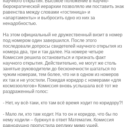
научного открытия. Высокое положение в научно-
бюрократической иерархии позволяло им поставить знак
равенства между словами «гостиница» и
«апартаменты» и выбросить одно из них за
ненадобностью.
На этом официальный не дружественный визит в номер
под номером один завершился. После этого
последовали допросы свидетелей научного открытия из
номера два, три и так далее. На номере четыре
Комиссия решила остановиться и признать факт
научного открытия. Действительно, не могут же столь
занятые руководители до бесконечности шататься по
чужим номерам, тем более, что ни в одном из номеров
их так и не угостили. Покидая коридор с номерами «для
космозоологов» Комиссия вновь услышала всё тот же
раздраженный голос:
- Нет, ну всё-таки, кто там всё время ходит по коридору?!
- Мало ли, кто там ходит. На то он и коридор, что бы по
нему ходили – буркнул в ответ Математик. Комиссия
равнодушно пропустила реплику мимо ушей.