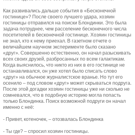
Как развивались дальше события в «Бесконечной
гостинице»? После своего лучшего удара, хозяин
гостиницы отправился на поиски Блондинки. Это была
задача потруднее, чем расселение бесконечного числа
посетителей в бесконечной гостинице. Хозяин гостиницы
не знал, кто к нему приехал. В газетном отчете о
величайшем научном эксперименте было сказано
«друг». Совершенно естественно, он начал разыскивать
всех своих друзей, разбросанных по всем галактикам.
Когда выяснилось, что никто из них в его гостинице не
останавливался, он уже хотел было списать слово
«друг» на обычное журналистское вранье. Но тут его
осенило – под словом «друг» может скрываться подруга.
После этой догадки хозяин гостиницы уже ни сколько не
сомневался, что в подобную историю могла попасть
только Блондинка. Поиск возможной подруги он начал
именно с неё:
- Привет, котеночек, – отозвалась Блондинка
- Ты где? – спросил хозяин гостиницы.