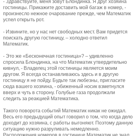
- Здравствуйте, меня зовут Блондинка. Я друг хозяина
гостиницы. Прикажите доставить мой багаж в номер, -
произнесло нежное очарование прежде, чем Математик
успел открыть рот.
- Извините, но у нас нет свободных мест. Вам придется
поискать другую гостиницу, – холодно ответил
Математик.
- Это же «Бесконечная гостиница»? – удивленно
спросила Блондинка, на что Математик утвердительно
кивнул, - Владелец этой гостиницы является моим
другом. Я всегда останавливаюсь здесь и в другую
гостиницу я не пойду. Будьте так любезны, пригласите
сюда вашего хозяина, - обиженный носик взметнулся
вверх и чуть в сторону. Голубые газа продолжали
следить за реакцией Математика.
Такого поворота событий Математик никак не ожидал.
Весь его предыдущий опыт говорил о том, что когда дело
доходит до хозяина, с работы выгоняют. Поэтому данную
ситуацию нужно разруливать немедленно.
Расположения номеров в гостинице Математик не знал.