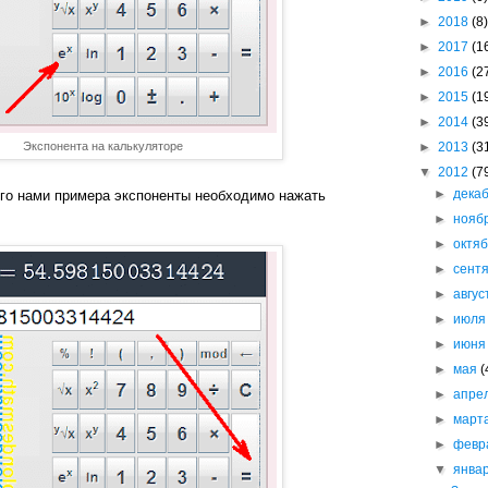
►
2018
(8)
►
2017
(1
►
2016
(2
►
2015
(1
►
2014
(3
Экспонента на калькуляторе
►
2013
(3
▼
2012
(7
►
дека
го нами примера экспоненты необходимо нажать
►
нояб
►
октя
►
сент
►
авгу
►
июл
►
июн
►
мая
(
►
апре
►
март
►
февр
▼
янва