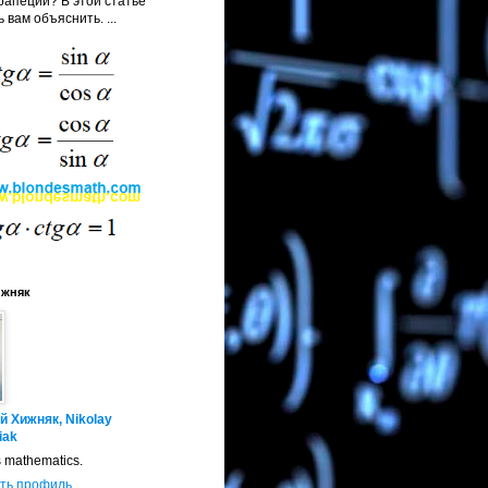
апеции? В этой статье
 вам объяснить. ...
ижняк
й Хижняк, Nikolay
iak
s mathematics.
ть профиль