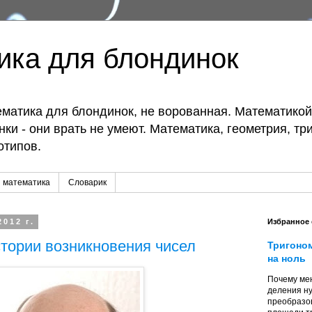
ика для блондинок
матика для блондинок, не ворованная. Математико
ки - они врать не умеют. Математика, геометрия, тр
отипов.
 математика
Словарик
2012 г.
Избранное
стории возникновения чисел
Тригоно
на ноль
Почему мен
деления ну
преобразо