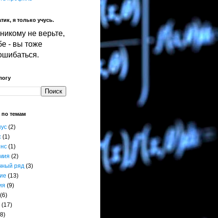
тик, я только учусь.
никому не верьте,
е - вы тоже
ошибаться.
логу
 по темам
нус
(2)
с
(1)
енс
(1)
мия
(2)
чный ряд
(3)
ие
(13)
ия
(9)
(6)
(17)
8)