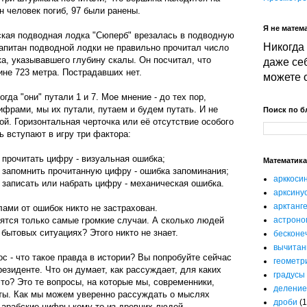
н человек погиб, 97 были ранены.
Я не матема
нская подводная лодка "Сюперб" врезалась в подводную
Никогда 
апитан подводной лодки не правильно прочитал число
ка, указывавшего глубину скалы. Он посчитал, что
даже себ
ине 723 метра. Пострадавших нет.
можете 
огда "они" путали 1 и 7. Мое мнение - до тех пор,
фрами, мы их путали, путаем и будем путать. И не
Поиск по б
ой. Горизонтальная черточка или её отсутствие особого
ь вступают в игру три фактора:
прочитать цифру - визуальная ошибка;
Математика
 запомнить прочитанную цифру - ошибка запоминания;
арккоси
записать или набрать цифру - механическая ошибка.
арксину
арктанг
лами от ошибок никто не застрахован.
тся только самые громкие случаи. А сколько людей
астроно
бытовых ситуациях? Этого никто не знает.
бесконе
вычитан
с - что такое правда в истории? Вы попробуйте сейчас
геометр
резиденте. Что он думает, как рассуждает, для каких
градусы
это? Это те вопросы, на которые мы, современники,
деление
еты. Как мы можем уверенно рассуждать о мыслях
дроби
(1
 арабские цифры кому-то из древних людей