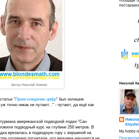
площади тр
постараюсь
Николай Х
Автор Николай Хижняк
статье "
Происхождение цифр
" был излишне
7 уж точно никак не путают..." - путают, да ещё как
Никола
штурмана американской подводной лодки "Сан
Khyzhn
ложили подводный курс на глубине 250 метров. В
My hobby i
дка врезалась в подводную гору с вершиной на
 три штурмана посчитали, что вершина находится на
Просмотре