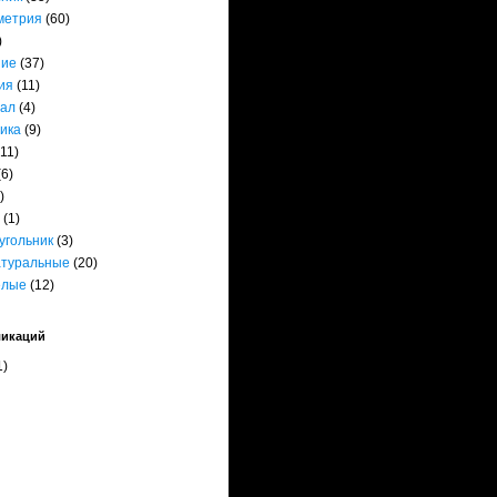
метрия
(60)
)
ние
(37)
ия
(11)
ал
(4)
ика
(9)
(11)
(6)
)
(1)
угольник
(3)
атуральные
(20)
елые
(12)
ликаций
1)