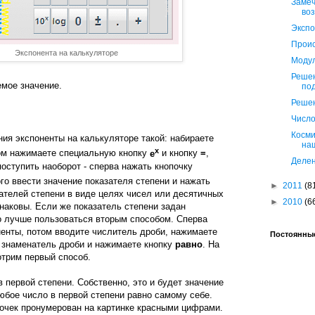
Замеч
во
Экспо
Прои
Экспонента на калькуляторе
Модул
Решен
емое значение.
по
Реше
Число
Косми
ия экспоненты на калькуляторе такой: набираете
на
х
том нажимаете специальную кнопку
е
и кнопку
=
,
Делен
поступить наоборот - сперва нажать кнопочку
ого ввести значение показателя степени и нажать
►
2011
(8
зателей степени в виде целях чисел или десятичных
►
2010
(6
наковы. Если же показатель степени задан
о лучше пользоваться вторым способом. Сперва
ненты, потом вводите числитель дроби, нажимаете
Постоянные
е знаменатель дроби и нажимаете кнопку
равно
. На
отрим первый способ.
 первой степени. Собственно, это и будет значение
юбое число в первой степени равно самому себе.
очек пронумерован на картинке красными цифрами.