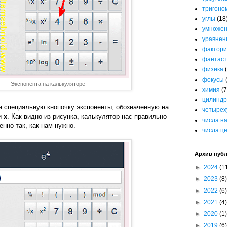
тригоно
углы
(18
умноже
уравнен
фактори
фантаст
физика
фокусы
Экспонента на калькуляторе
химия
(7
цилиндр
а специальную кнопочку экспоненты, обозначенную на
четырех
и
х
. Как видно из рисунка, калькулятор нас правильно
числа н
енно так, как нам нужно.
числа ц
Архив пуб
►
2024
(1
►
2023
(8)
►
2022
(6)
►
2021
(4)
►
2020
(1)
►
2019
(6)