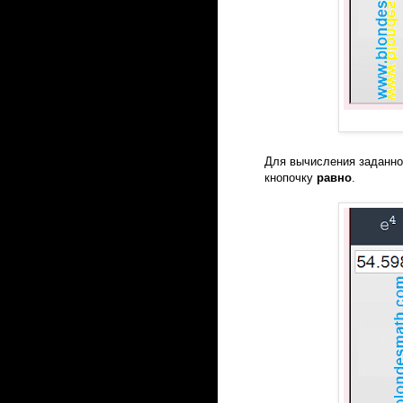
Для вычисления заданно
кнопочку
равно
.