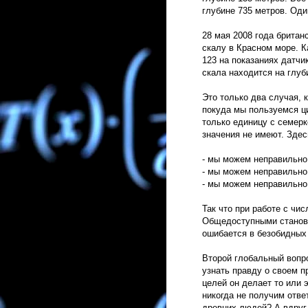
глубине 735 метров. Оди
28 мая 2008 года брита
скалу в Красном море. К
123 на показаниях датчи
скала находится на глуб
Это только два случая, к
покуда мы пользуемся ци
только единицу с семерк
значения не имеют. Здес
- мы можем неправильно 
- мы можем неправильно
- мы можем неправильно 
Так что при работе с чис
Общедоступными становя
ошибается в безобидных 
Второй глобальный вопро
узнать правду о своем п
целей он делает то или 
никогда не получим отв
древних людей? А вдруг