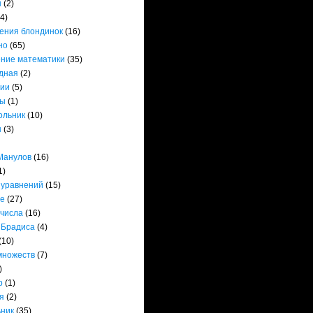
ы
(2)
(4)
ения блондинок
(16)
но
(65)
ние математики
(35)
дная
(2)
ии
(5)
ты
(1)
ольник
(10)
ы
(3)
Манулов
(16)
1)
 уравнений
(15)
е
(27)
 числа
(16)
 Брадиса
(4)
(10)
множеств
(7)
)
р
(1)
я
(2)
ьник
(35)