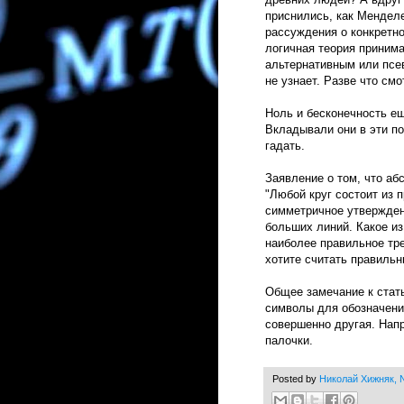
приснились, как Мендел
рассуждения о конкретн
логичная теория принима
альтернативным или псе
не узнает. Разве что см
Ноль и бесконечность е
Вкладывали они в эти п
гадать.
Заявление о том, что аб
"Любой круг состоит из 
симметричное утвержден
больших линий. Какое из
наиболее правильное тре
хотите считать правильн
Общее замечание к стать
символы для обозначения
совершенно другая. Нап
палочки.
Posted by
Николай Хижняк, N