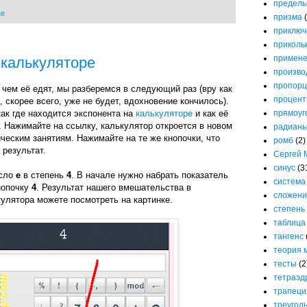
предел
ке
призма
приключ
приколь
примене
 калькуляторе
произво
пропорц
с чем её едят, мы разберемся в следующий раз (вру как
процен
, скорее всего, уже не будет, вдохновение кончилось).
прямоуг
ак где находится экспонента на
калькуляторе
и как её
. Нажимайте на ссылку, калькулятор откроется в новом
радиан
ическим занятиям. Нажимайте на те же кнопочки, что
ромб
(2)
 результат.
Сергей 
синус
(3
исло
е
в степень
4
. В начале нужно набрать показатель
система
нопочку
4
. Результат нашего вмешательства в
сложени
улятора можете посмотреть на картинке.
степень
таблица
тангенс
теория 
тесты
(2
тетраэд
трапеци
треугол