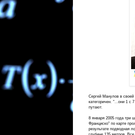
Сергей Манулов в своей 
категоричен. "...они 1 с 
путают.
8 января 2005 года три 
Франциско" по карте про
результате подводная ло
глубине 135 метров. Все