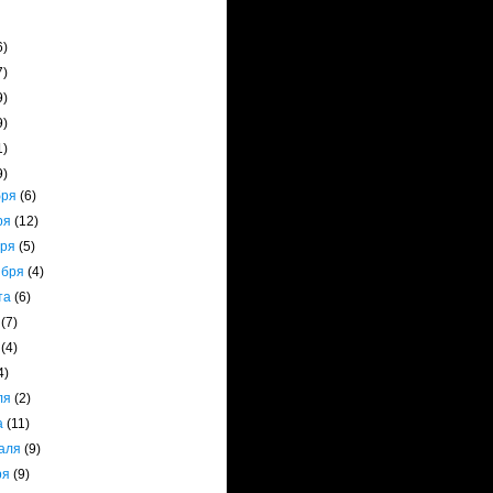
6)
7)
9)
9)
1)
9)
бря
(6)
ря
(12)
бря
(5)
ября
(4)
ста
(6)
я
(7)
я
(4)
4)
ля
(2)
а
(11)
аля
(9)
ря
(9)