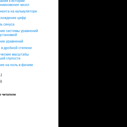
ания к истории
зникновения чисел
нента на калькуляторе
схождение цифр
ь синуса
ие системы уравнений
дстановкой
ние уравнений
 в дробной степени
ческие масштабы
шей глупости
ие на ноль в физике
1)
6)
 читатели