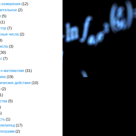
 измерения
(12)
лительное
(2)
л
(5)
(1)
ятор
(7)
сные числа
(2)
3)
числа
(3)
(30)
нс
(7)
 о математике
(31)
ика
(19)
ические действия
(10)
ы
(2)
1)
ства
(5)
)
5)
сть
(1)
лепипед
(17)
лограмм
(2)