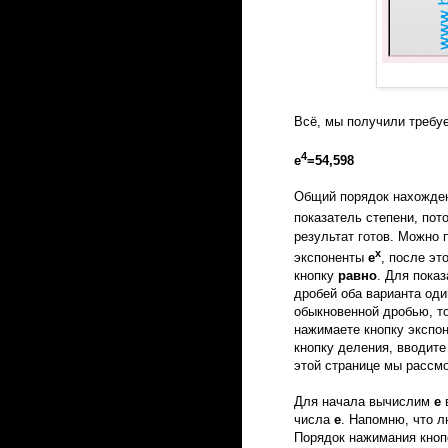
Всё, мы получили требу
4
е
=54,598
Общий порядок нахожден
показатель степени, по
результат готов. Можно 
х
экспоненты
е
, после эт
кнопку
равно
. Для пока
дробей оба варианта оди
обыкновенной дробью, т
нажимаете кнопку экспо
кнопку деления, вводит
этой странице мы рассм
Для начала вычислим
е
в
числа
е
. Напомню, что л
Порядок нажимания кноп