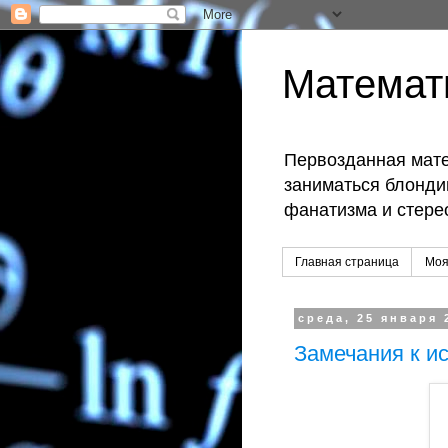
Математ
Первозданная мате
заниматься блондин
фанатизма и стере
Главная страница
Моя
среда, 25 января 
Замечания к и