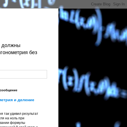
й должны
игонометрия без
 сообщение
метрия и деление
я так удивил результат
ля на ноль при
вании формулы