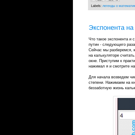
Labels:
легенды о математи
Экспонента на
Что такое экспонента и 
путин - следующего раза
Сейчас мы разберемся, к
на калькуляторе считать
окне. Приступим к практ
нажимал я и смотрите на
Для начала возведем ч
степени. Нажимаем на к
беззаботную жизнь кальк