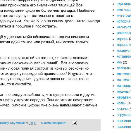
единицы
ееву приснилась его знаменитая таблица? Все
имя чис
ом начертании цифр не более чем догадки. Наиболее
ется за научную, остальные относятся к
интегра
вдонаучным. Как же было на самом деле, никто никогда
история
отаться в прошлое и посмотреть.
калькул
комплек
щё у древних майя обозначались одним символом.
корень
(
онятия один смысл или разный, мы можем только
корень 
косинус
котанге
солютно круглых объектов нет, является ложным.
куб
(2)
прямых бесконечно малых линий". Вот абсолютно
ие - любая прямая состоит из кривых бесконечно
легенды
 этих двух утверждений правильное? Я думаю, что
математ
тье утверждение - дуракам закон не писан, какое
математ
ым, то и считайте.
матриц
модуль
(
е - не следует забывать, что существовали и другие
неравен
 цифр у других народов. Там логика их начертания
ноль
(34
ример, римские цифры мне очень напоминают счетные
объем
(
окружно
паралле
ikolay Khyzhniak
at
19:11
6 комментариев:
паралле