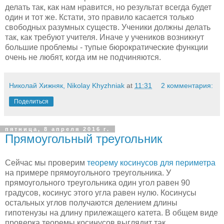
делать так, как нам нравится, но результат всегда будет
один и тот же. Кстати, это правило касается только
свободных разумных существ. Ученики должны делать
так, как требуют учителя. Иначе у учеников возникнут
большие проблемы - тупые бюрократические функции
очень не любят, когда им не подчиняются.
Николай Хижняк, Nikolay Khyzhniak
at
11:31
2 комментария:
Поделиться
пятница, 8 апреля 2016 г.
Прямоугольный треугольник
Сейчас мы проверим
теорему косинусов для периметра
на примере прямоугольного треугольника. У
прямоугольного треугольника один угол равен 90
градусов, косинус этого угла равен нулю. Косинусы
остальных углов получаются делением длины
гипотенузы на длину прилежащего катета. В общем виде
проверка теоремы косинусов выглядит так.