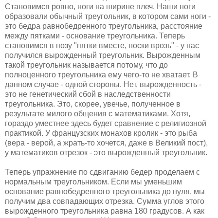
Становимся ровно, ноги на ширине плеч. Наши ноги
образовали обычный треугольник, в котором сами ноги -
это бедра равнобедренного треугольника, расстояние
между пятками - основание треугольника. Теперь
становимся в позу "пятки вместе, носки врозь" - у нас
получился вырожденный треугольник. Вырожденным
такой треугольник называется потому, что до
полноценного треугольника ему чего-то не хватает. В
данном случае - одной стороны. Нет, вырожденность -
это не генетический сбой в наследственности
треугольника. Это, скорее, увечье, полученное в
результате милого общения с математиками. Хотя,
гораздо уместнее здесь будет сравнение с религиозной
практикой. У французских монахов кролик - это рыба
(вера - верой, а жрать-то хочется, даже в Великий пост),
у математиков отрезок - это вырожденный треугольник.
Теперь упражнение по сдвиганию бедер проделаем с
нормальным треугольником. Если мы уменьшим
основание равнобедренного треугольника до нуля, мы
получим два совпадающих отрезка. Сумма углов этого
вырожденного треугольника равна 180 градусов. А как