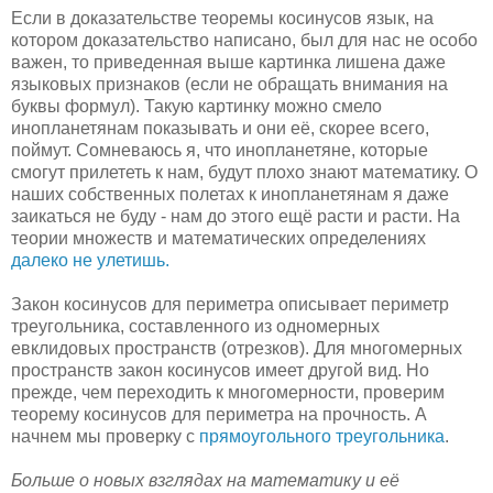
Если в доказательстве теоремы косинусов язык, на
котором доказательство написано, был для нас не особо
важен, то приведенная выше картинка лишена даже
языковых признаков (если не обращать внимания на
буквы формул). Такую картинку можно смело
инопланетянам показывать и они её, скорее всего,
поймут. Сомневаюсь я, что инопланетяне, которые
смогут прилететь к нам, будут плохо знают математику. О
наших собственных полетах к инопланетянам я даже
заикаться не буду - нам до этого ещё расти и расти. На
теории множеств и математических определениях
далеко не улетишь.
Закон косинусов для периметра описывает периметр
треугольника, составленного из одномерных
евклидовых пространств (отрезков). Для многомерных
пространств закон косинусов имеет другой вид. Но
прежде, чем переходить к многомерности, проверим
теорему косинусов для периметра на прочность. А
начнем мы проверку с
прямоугольного треугольника
.
Больше о новых взглядах на математику и её