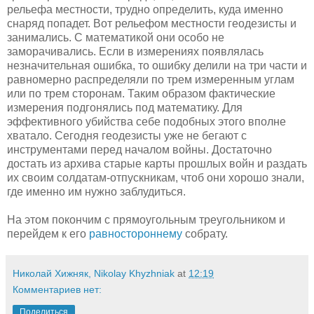
рельефа местности, трудно определить, куда именно
снаряд попадет. Вот рельефом местности геодезисты и
занимались. С математикой они особо не
заморачивались. Если в измерениях появлялась
незначительная ошибка, то ошибку делили на три части и
равномерно распределяли по трем измеренным углам
или по трем сторонам. Таким образом фактические
измерения подгонялись под математику. Для
эффективного убийства себе подобных этого вполне
хватало. Сегодня геодезисты уже не бегают с
инструментами перед началом войны. Достаточно
достать из архива старые карты прошлых войн и раздать
их своим солдатам-отпускникам, чтоб они хорошо знали,
где именно им нужно заблудиться.
На этом покончим с прямоугольным треугольником и
перейдем к его
равностороннему
собрату.
Николай Хижняк, Nikolay Khyzhniak
at
12:19
Комментариев нет:
Поделиться