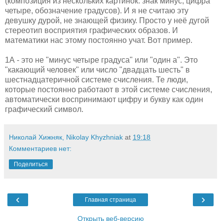
(композиция из нескольких картинок: знак минус, цифра
четыре, обозначение градусов). И я не считаю эту
девушку дурой, не знающей физику. Просто у неё дугой
стереотип восприятия графических образов. И
математики нас этому постоянно учат. Вот пример.
1А - это не "минус четыре градуса" или "один а". Это
"какающий человек" или число "двадцать шесть" в
шестнадцатеричной системе счисления. Те люди,
которые постоянно работают в этой системе счисления,
автоматически воспринимают цифру и букву как один
графический символ.
Николай Хижняк, Nikolay Khyzhniak
at
19:18
Комментариев нет:
Поделиться
‹
›
Главная страница
Открыть веб-версию