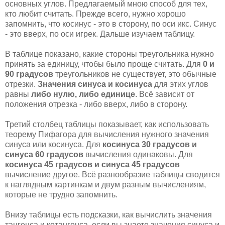
основных углов. Предлагаемый мною способ для тех,
кто любит считать. Прежде всего, нужно хорошо
запомнить, что косинус - это в сторону, по оси икс. Синус
- это вверх, по оси игрек. Дальше изучаем таблицу.
В таблице показано, какие стороны треугольника нужно
принять за единицу, чтобы было проще считать. Для
0 и
90 градусов
треугольников не существует, это обычные
отрезки.
Значения синуса и косинуса
для этих углов
равны
либо нулю, либо единице
. Всё зависит от
положения отрезка - либо вверх, либо в сторону.
Третий столбец таблицы показывает, как использовать
теорему Пифагора для вычисления нужного значения
синуса или косинуса. Для
косинуса 30 градусов и
синуса 60 градусов
вычисления одинаковы. Для
косинуса 45 градусов и синуса 45 градусов
вычисление другое. Всё разнообразие таблицы сводится
к наглядным картинкам и двум разным вычислениям,
которые не трудно запомнить.
Внизу таблицы есть подсказки, как вычислить значения
тангенса и котангенса, если вы знаете значения синуса и