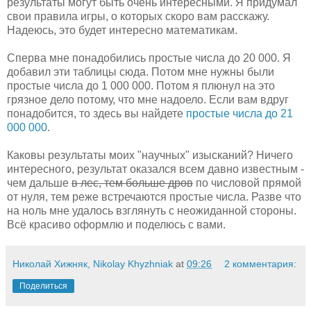
результаты могут быть очень интересными. Я придумал
свои правила игры, о которых скоро вам расскажу.
Надеюсь, это будет интересно математикам.
Сперва мне понадобились простые числа до 20 000. Я
добавил эти таблицы сюда. Потом мне нужны были
простые числа до 1 000 000. Потом я плюнул на это
грязное дело потому, что мне надоело. Если вам вдруг
понадобится, то здесь вы найдете
простые числа до 21
000 000
.
Каковы результаты моих "научных" изысканий? Ничего
интересного, результат оказался всем давно известным -
чем дальше
в лес, тем больше дров
по числовой прямой
от нуля, тем реже встречаются простые числа. Разве что
на ноль мне удалось взглянуть с неожиданной стороны.
Всё красиво оформлю и поделюсь с вами.
Николай Хижняк, Nikolay Khyzhniak
at
09:26
2 комментария:
Поделиться