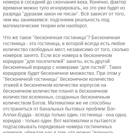
номера в соседний до скончания века. Конечно, фактор
времени можно тупо игнорировать, но это уже будет из
разряда "дуракам закон не писан". Всё зависит от того,
чем мы занимаемся: подгоняем реальность под
математические теории или наоборот.
Что же такое "бесконечная гостиница"? Бесконечная
гостиница - это гостиница, в которой всегда есть любое
количество свободных мест, независимо от того, сколько
номеров занято. Если все номера в бесконечном
коридоре "для посетителей" заняты, есть другой
бесконечный коридор с номерами "для гостей". Таких
коридоров будет бесконечное множество. При этом у
"бесконечной гостиницы" бесконечное количество
этажей в бесконечном количестве корпусов на
бесконечном количестве планет в бесконечном
количестве вселенных, созданных бесконечным
количеством Богов. Математики же не способны
отстраниться от банальных бытовых проблем: Бог-
Аллах-Будда - всегда только один, гостиница - она одна,
коридор - только один. Вот математики и пытаются
подтасовывать порядковые номера гостиничных
номеров, убеждая нас в том, что можно "впихнуть