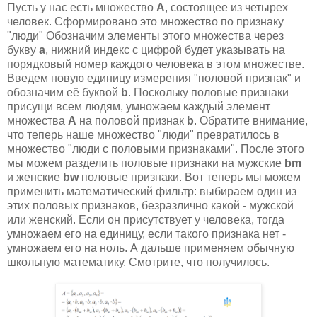
Пусть у нас есть множество
А
, состоящее из четырех
человек. Сформировано это множество по признаку
"люди" Обозначим элементы этого множества через
букву
а
, нижний индекс с цифрой будет указывать на
порядковый номер каждого человека в этом множестве.
Введем новую единицу измерения "половой признак" и
обозначим её буквой
b
. Поскольку половые признаки
присущи всем людям, умножаем каждый элемент
множества
А
на половой признак
b
. Обратите внимание,
что теперь наше множество "люди" превратилось в
множество "люди с половыми признаками". После этого
мы можем разделить половые признаки на мужские
bm
и женские
bw
половые признаки. Вот теперь мы можем
применить математический фильтр: выбираем один из
этих половых признаков, безразлично какой - мужской
или женский. Если он присутствует у человека, тогда
умножаем его на единицу, если такого признака нет -
умножаем его на ноль. А дальше применяем обычную
школьную математику. Смотрите, что получилось.