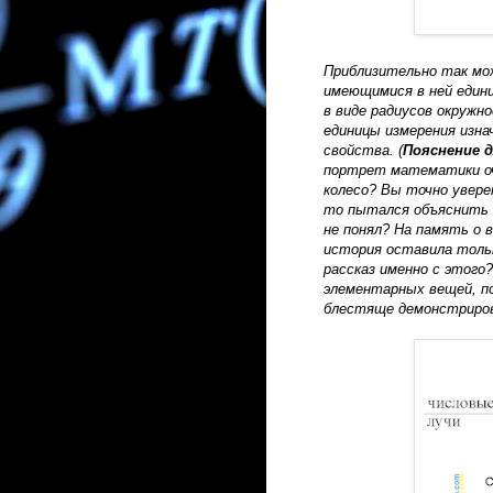
Приблизительно так мо
имеющимися в ней едини
в виде радиусов окруж
единицы измерения изн
свойства. (
Пояснение д
портрет математики оч
колесо? Вы точно увере
то пытался объяснить ч
не понял? На память о
история оставила тольк
рассказ именно с этого?
элементарных вещей, п
блестяще демонстриров