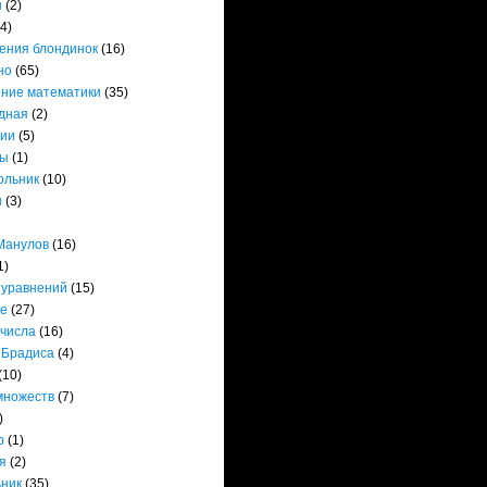
ы
(2)
(4)
ения блондинок
(16)
но
(65)
ние математики
(35)
дная
(2)
ии
(5)
ты
(1)
ольник
(10)
ы
(3)
Манулов
(16)
1)
 уравнений
(15)
е
(27)
 числа
(16)
 Брадиса
(4)
(10)
множеств
(7)
)
р
(1)
я
(2)
ьник
(35)