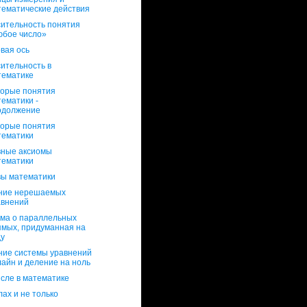
тематические действия
ительность понятия
юбое число»
вая ось
ительность в
тематике
орые понятия
ематики -
одолжение
орые понятия
тематики
вные аксиомы
тематики
ы математики
ние нерешаемых
авнений
ма о параллельных
ямых, придуманная на
ду
ие системы уравнений
айн и деление на ноль
сле в математике
лах и не только