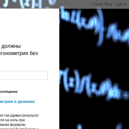
й должны
игонометрия без
 сообщение
метрия и деление
я так удивил результат
ля на ноль при
вании формулы