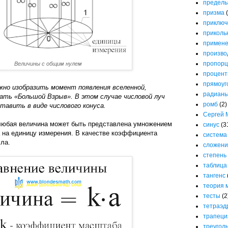
предел
призма
приключ
приколь
примене
произво
пропорц
Величины с общим нулем
процен
прямоуг
жно изобразить момент появления вселенной,
радиан
ать «Большой Взрыв». В этом случае числовой луч
ромб
(2)
тавить в виде числового конуса.
Сергей 
любая величина может быть представлена умножением
синус
(3
на единицу измерения. В качестве коэффициента
система
ла.
сложени
степень
таблица
тангенс
теория 
тесты
(2
тетраэд
трапеци
треугол