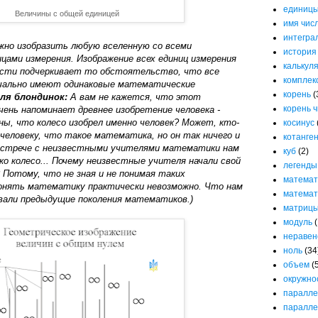
единицы
Величины с общей единицей
имя чис
интегра
жно изобразить любую вселенную со всеми
история
цами измерения. Изображение всех единиц измерения
калькул
ности подчеркивает то обстоятельство, что все
комплек
ачально имеют одинаковые математические
корень
(
ля блондинок:
А вам не кажется, что этот
корень 
ень напоминает древнее изобретение человека -
ны, что колесо изобрел именно человек? Может, кто-
косинус
еловеку, что такое математика, но он так ничего и
котанге
 встрече с неизвестными учителями математики нам
куб
(2)
о колесо... Почему неизвестные учителя начали свой
легенды
 Потому, что не зная и не понимая таких
математ
онять математику практически невозможно. Что нам
математ
али предыдущие поколения математиков.)
матриц
модуль
(
неравен
ноль
(34
объем
(
окружно
паралле
паралле