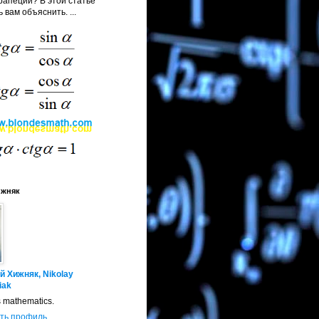
апеции? В этой статье
 вам объяснить. ...
ижняк
й Хижняк, Nikolay
iak
s mathematics.
ть профиль