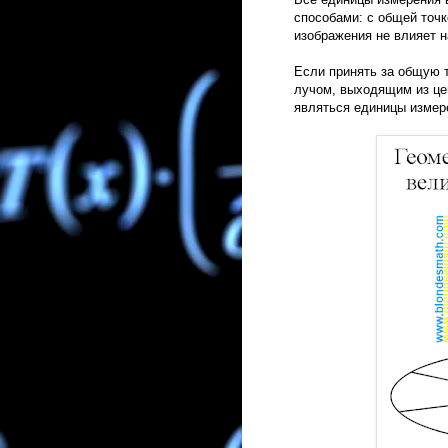
способами: с общей точк
изображения не влияет 
Если принять за общую т
лучом, выходящим из це
являться единицы измер