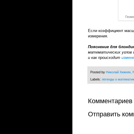
Геоме
Если коэффициент масшт
измерения.
Пояснение для блонди
математических углов 
и как происходит
измен
Posted by
Николай Хижняк, N
Labels:
легенды о математи
Комментариев 
Отправить ком