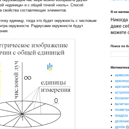
ой «единица» и с общей точкой «ноль». Способ
на свойства составляющих элементов.
Я не матема
Никогда 
очку единицу, тогда это будет окружность с числовым
нтра окружности. Радиусами окружности будут
даже себ
ения.
можете 
Поиск по б
Математика
арккоси
арксину
арктанг
астроно
бесконе
вычитан
геометр
градусы
деление
дроби
(1