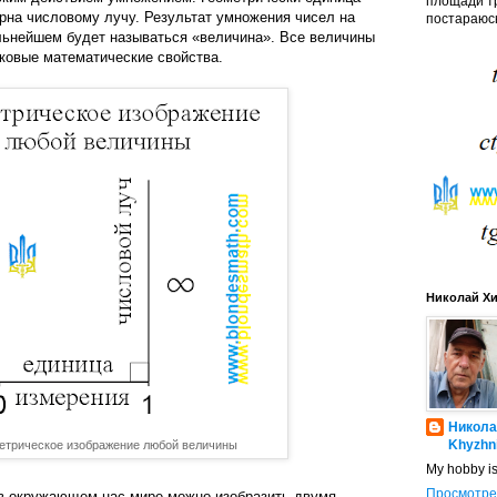
площади тр
рна числовому лучу. Результат умножения чисел на
постараюсь
льнейшем будет называться «величина». Все величины
ковые математические свойства.
Николай Х
Никола
Khyzhn
етрическое изображение любой величины
My hobby i
Просмотре
в окружающем нас мире можно изобразить двумя