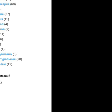
метрия
(60)
)
ние
(37)
ия
(11)
ал
(4)
ика
(9)
(11)
(6)
)
(1)
угольник
(3)
атуральные
(20)
елые
(12)
ликаций
1)