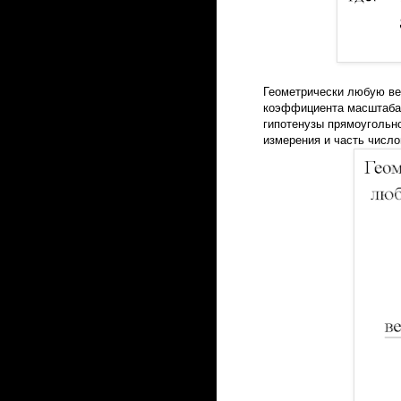
Геометрически любую ве
коэффициента масштаба 
гипотенузы прямоугольно
измерения и часть число