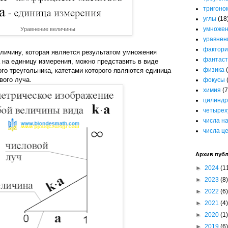
тригоно
углы
(18
умноже
Уравнение величины
уравнен
фактори
личину, которая является результатом умножения
фантаст
на единицу измерения, можно представить в виде
физика
го треугольника, катетами которого являются единица
вого луча.
фокусы
химия
(7
цилиндр
четырех
числа н
числа ц
Архив пуб
►
2024
(1
►
2023
(8)
►
2022
(6)
►
2021
(4)
►
2020
(1)
►
2019
(6)