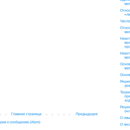
ма
Относ
«л
Число
Относ
ма
Некот
мат
пр
Некот
ма
Осно
ма
Основ
Реше
ур
Теоре
пр
хо
Решен
онл
Главная страница
Предыдущее
О смы
рии к сообщению (Atom)
О чис