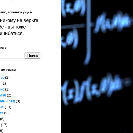
тик, я только учусь.
никому не верьте,
е - вы тоже
ошибаться.
логу
 по темам
нус
(2)
с
(1)
енс
(1)
мия
(2)
чный ряд
(3)
ие
(13)
ия
(9)
(6)
(17)
8)