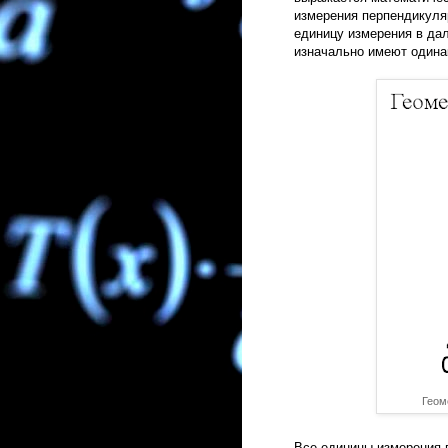
измерения перпендикуля
единицу измерения в да
изначально имеют одина
Геом
Все единицы измерения 