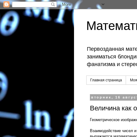
Математ
Первозданная мате
заниматься блондин
фанатизма и стере
Главная страница
Моя
вторник, 16 август
Величина как 
Геометрическое изображ
Взаимодействие чисел и 
выражается математичес