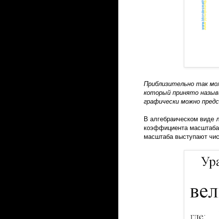
Приблизительно так мо
который принято назыв
графически можно предс
В алгебраическом виде 
коэффициента масштаба 
масштаба выступают чис