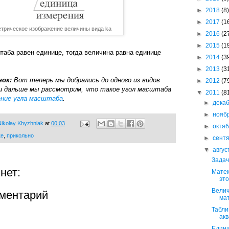
►
2018
(8)
►
2017
(1
трическое изображение величины вида ka
►
2016
(2
►
2015
(1
аба равен единице, тогда величина равна единице
►
2014
(3
►
2013
(3
нок:
Вот теперь мы добрались до одного из видов
►
2012
(7
и дальше мы рассмотрим, что такое угол масштаба
▼
2011
(8
ение угла масштаба
.
►
дека
►
нояб
ikolay Khyzhniak
at
00:03
►
октя
ке
,
прикольно
►
сент
▼
авгу
Задач
нет:
Матем
это
Велич
ментарий
ма
Табли
ак
Едини