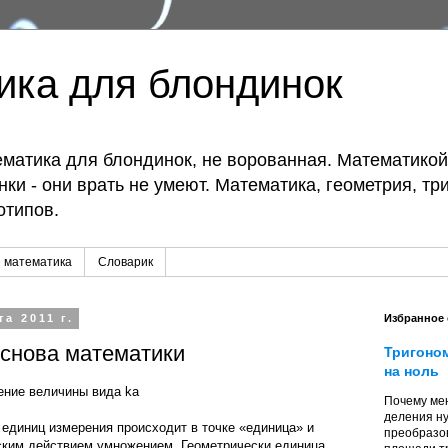
ика для блондинок
матика для блондинок, не ворованная. Математико
ки - они врать не умеют. Математика, геометрия, тр
отипов.
 математика
Словарик
а 2011 г.
Избранное
основа математики
Тригоно
на ноль
ение величины вида ka
Почему мен
деления ну
единиц измерения происходит в точке «единица» и
преобразо
ким действием умножением. Геометрически единица