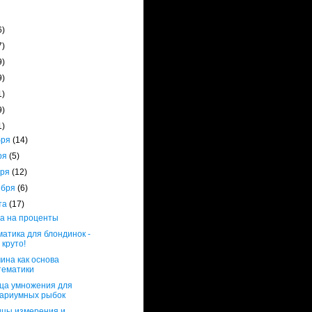
6)
7)
9)
9)
1)
9)
1)
бря
(14)
ря
(5)
бря
(12)
ября
(6)
ста
(17)
а на проценты
атика для блондинок -
 круто!
ина как основа
тематики
ца умножения для
вариумных рыбок
цы измерения и