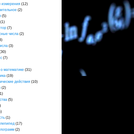
 измерения
(12)
лительное
(2)
л
(5)
(1)
ятор
(7)
сные числа
(2)
3)
числа
(3)
(30)
нс
(7)
 о математике
(31)
ика
(19)
ические действия
(10)
ы
(2)
1)
ства
(5)
)
5)
сть
(1)
лепипед
(17)
лограмм
(2)