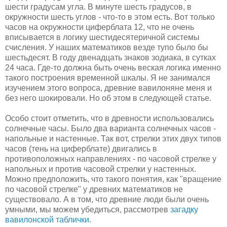
шести градусам угла. В минуте шесть градусов, в
окружности шесть углов - что-то в этом есть. Вот только
часов на окружности циферблата 12, что не очень
вписывается в логику шестидесятеричной системы
счисления. У наших математиков везде тупо было бы
шестьдесят. В году двенадцать знаков зодиака, в сутках
24 часа. Где-то должна быть очень веская логика именно
такого построения временной шкалы. Я не занимался
изучением этого вопроса, древние вавилоняне меня и
без него шокировали. Но об этом в следующей статье.
Особо стоит отметить, что в древности использовались
солнечные часы. Было два варианта солнечных часов -
напольные и настенные. Так вот, стрелки этих двух типов
часов (тень на циферблате) двигались в
противоположных направлениях - по часовой стрелке у
напольных и против часовой стрелки у настенных.
Можно предположить, что такого понятия, как "вращение
по часовой стрелке" у древних математиков не
существовало. А в том, что древние люди были очень
умными, мы можем убедиться, рассмотрев
загадку
вавилонской таблички
.