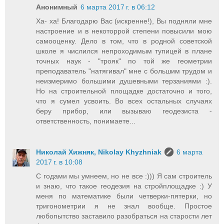
Анонимный
6 марта 2017 г. в 06:12
Ха- ха! Благодарю Вас (искренне!), Вы подняли мне
настроение и в некоторрой степени повысили мою
самооценку. Дело в том, что в родной советской
школе я числился непроходимым тупицей в плане
точных наук - "трояк" по той же геометрии
преподаватель "натягивал" мне с большим трудом и
неизмеримо большими душевными терзаниями :).
Но на строительной площадке достаточно и того,
что я сумел усвоить. Во всех остальных случаях
беру прибор, или вызываю геодезиста -
ответственность, понимаете...
Николай Хижняк, Nikolay Khyzhniak
6 марта
2017 г. в 10:08
С годами мы умнеем, но не все :))) Я сам строитель
и знаю, что такое геодезия на стройплощадке :) У
меня по математике были четверки-пятерки, но
тригонометрии я не знал вообще. Простое
любопытство заставило разобраться на старости лет