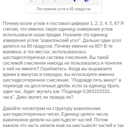
Построение угла в 60 градусов
Почему возле углов я поставил циферки 1, 2, 3, 4, 5, 6? Я
считаю, что именно такую единицу измерения углов
использовали наши предки. Назовем эту единицу
измерения углов "вавилонский угол". Дальше один угол
делится на 60 градусов. Почему именно на 60? В те
времена, в тех местах, использовалась
шестидесятеричная система счисления. Вы такой
системой счисления никогда не пользовались и понятия
о ней не имеете? Ошибаетесь. Когда вы выражаете
время в минутах и секундах, вы используете именно
шестидесятеричное счисление. "Подожди пять минут" в
переводе на десятичные дроби, если за единицу брать
один час, будет звучать как "Подожди 0,083333333...
часа". Дико звучит, не правда ли?
Давайте посмотрим на структуру вавилонских
шестидесятеричных чисел. Единицу целого числа
вавилоняне делили на шестьдесят частей. Потом
каждую эту часть делили ещё на шестьдесят частей и так