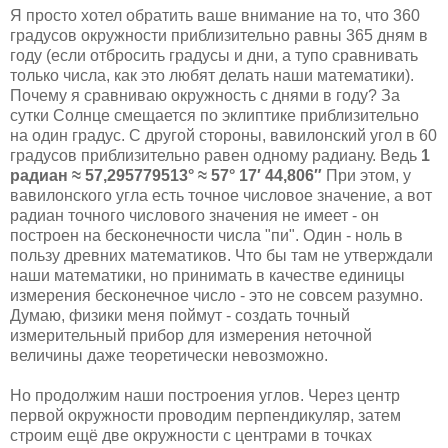
Я просто хотел обратить ваше внимание на то, что 360
градусов окружности приблизительно равны 365 дням в
году (если отбросить градусы и дни, а тупо сравнивать
только числа, как это любят делать наши математики).
Почему я сравниваю окружность с днями в году? За
сутки Солнце смещается по эклиптике приблизительно
на один градус. С другой стороны, вавилонский угол в 60
градусов приблизительно равен одному радиану. Ведь
1
радиан ≈ 57,295779513° ≈ 57° 17′ 44,806″
При этом, у
вавилонского угла есть точное числовое значение, а вот
радиан точного числового значения не имеет - он
построен на бесконечности числа "пи". Один - ноль в
пользу древних математиков. Что бы там не утверждали
наши математики, но принимать в качестве единицы
измерения бесконечное число - это не совсем разумно.
Думаю, физики меня поймут - создать точный
измерительный прибор для измерения неточной
величины даже теоретически невозможно.
Но продолжим наши построения углов. Через центр
первой окружности проводим перпендикуляр, затем
строим ещё две окружности с центрами в точках