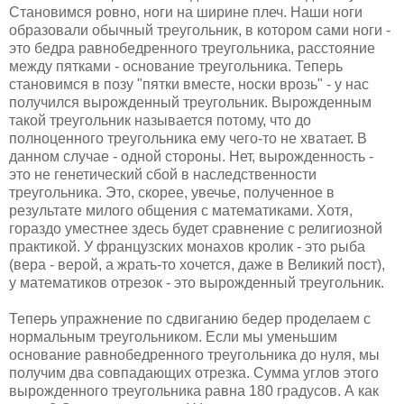
Становимся ровно, ноги на ширине плеч. Наши ноги
образовали обычный треугольник, в котором сами ноги -
это бедра равнобедренного треугольника, расстояние
между пятками - основание треугольника. Теперь
становимся в позу "пятки вместе, носки врозь" - у нас
получился вырожденный треугольник. Вырожденным
такой треугольник называется потому, что до
полноценного треугольника ему чего-то не хватает. В
данном случае - одной стороны. Нет, вырожденность -
это не генетический сбой в наследственности
треугольника. Это, скорее, увечье, полученное в
результате милого общения с математиками. Хотя,
гораздо уместнее здесь будет сравнение с религиозной
практикой. У французских монахов кролик - это рыба
(вера - верой, а жрать-то хочется, даже в Великий пост),
у математиков отрезок - это вырожденный треугольник.
Теперь упражнение по сдвиганию бедер проделаем с
нормальным треугольником. Если мы уменьшим
основание равнобедренного треугольника до нуля, мы
получим два совпадающих отрезка. Сумма углов этого
вырожденного треугольника равна 180 градусов. А как