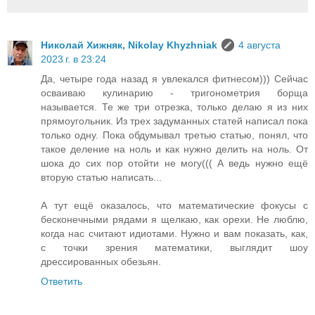
Николай Хижняк, Nikolay Khyzhniak
4 августа
2023 г. в 23:24
Да, четыре года назад я увлекался фитнесом))) Сейчас
осваиваю кулинарию - тригонометрия борща
называется. Те же три отрезка, только делаю я из них
прямоугольник. Из трех задуманных статей написал пока
только одну. Пока обдумывал третью статью, понял, что
такое деление на ноль и как нужно делить на ноль. От
шока до сих пор отойти не могу((( А ведь нужно ещё
вторую статью написать...
А тут ещё оказалось, что математические фокусы с
бесконечными рядами я щелкаю, как орехи. Не люблю,
когда нас считают идиотами. Нужно и вам показать, как,
с точки зрения математики, выглядит шоу
дрессированных обезьян.
Ответить