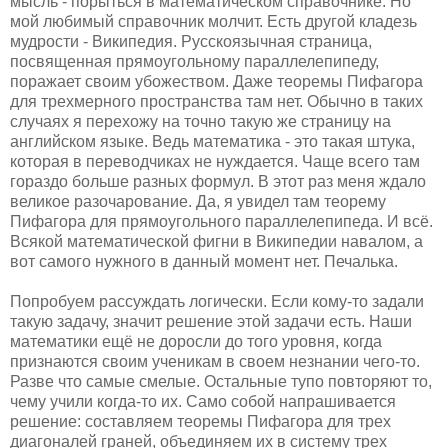
мысль - порыться в математическом справочнике. Но
мой любимый справочник молчит. Есть другой кладезь
мудрости - Википедия. Русскоязычная страница,
посвященная прямоугольному параллелепипеду,
поражает своим убожеством. Даже теоремы Пифагора
для трехмерного пространства там нет. Обычно в таких
случаях я перехожу на точно такую же страницу на
английском языке. Ведь математика - это такая штука,
которая в переводчиках не нуждается. Чаще всего там
гораздо больше разных формул. В этот раз меня ждало
великое разочарование. Да, я увидел там теорему
Пифагора для прямоугольного параллелепипеда. И всё.
Всякой математической фигни в Википедии навалом, а
вот самого нужного в данный момент нет. Печалька.
Попробуем рассуждать логически. Если кому-то задали
такую задачу, значит решение этой задачи есть. Наши
математики ещё не доросли до того уровня, когда
признаются своим ученикам в своем незнании чего-то.
Разве что самые смелые. Остальные тупо повторяют то,
чему учили когда-то их. Само собой напрашивается
решение: составляем теоремы Пифагора для трех
диагоналей граней, объединяем их в систему трех