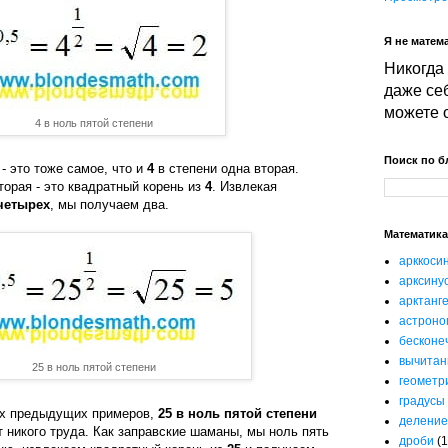
Я не матема
Никогда 
даже себ
можете 
4 в ноль пятой степени
Поиск по б
- это тоже самое, что и
4
в степени одна вторая.
торая - это квадратный корень из
4
. Извлекая
четырех
, мы получаем два.
Математика
арккоси
арксину
арктанг
астроно
бесконе
вычитан
25 в ноль пятой степени
геометр
градусы
ух предыдущих примеров,
25 в ноль пятой степени
деление
 никого труда. Как заправские шаманы, мы ноль пять
дроби
(1