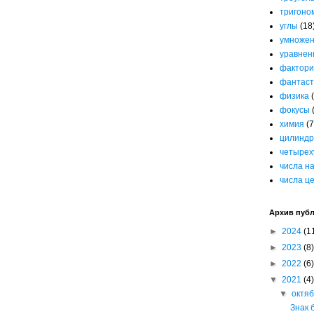
тригоно
углы
(18
умноже
уравнен
фактори
фантаст
физика
фокусы
химия
(7
цилиндр
четырех
числа н
числа ц
Архив пуб
►
2024
(1
►
2023
(8)
►
2022
(6)
▼
2021
(4)
▼
октя
Знак 