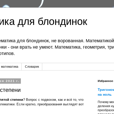
ика для блондинок
матика для блондинок, не ворованная. Математико
ки - они врать не умеют. Математика, геометрия, тр
отипов.
 математика
Словарик
ря 2021 г.
Избранное
 степени
Тригоно
на ноль
 пятой степени
? Вопрос с подвохом, как и всё то, что
Почему мен
тематики. Если кратко, преобразования выглядят вот
деления ну
преобразо