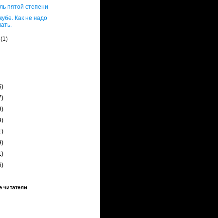
оль пятой степени
 кубе. Как не надо
ать.
я
(1)
6)
7)
9)
9)
1)
9)
1)
6)
 читатели