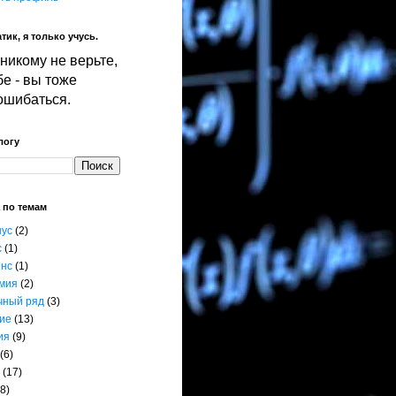
тик, я только учусь.
никому не верьте,
е - вы тоже
ошибаться.
логу
 по темам
нус
(2)
с
(1)
енс
(1)
мия
(2)
чный ряд
(3)
ие
(13)
ия
(9)
(6)
(17)
8)