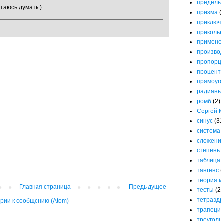
предел
таюсь думать:)
призма
приключ
приколь
примене
произво
пропорц
процен
прямоуг
радиан
ромб
(2)
Сергей 
синус
(3
система
сложени
степень
таблица
тангенс
теория 
Главная страница
Предыдущее
тесты
(2
тетраэд
рии к сообщению (Atom)
трапеци
треугол