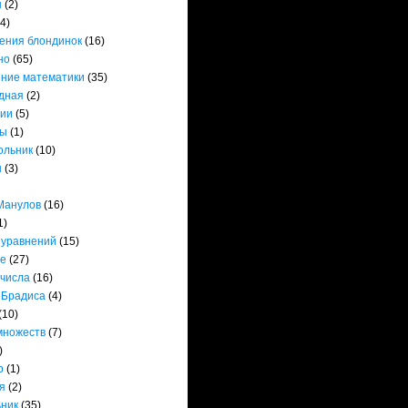
ы
(2)
(4)
ения блондинок
(16)
но
(65)
ние математики
(35)
дная
(2)
ии
(5)
ты
(1)
ольник
(10)
ы
(3)
Манулов
(16)
1)
 уравнений
(15)
е
(27)
 числа
(16)
 Брадиса
(4)
(10)
множеств
(7)
)
р
(1)
я
(2)
ьник
(35)