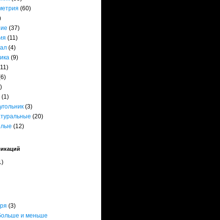
метрия
(60)
)
ние
(37)
ия
(11)
ал
(4)
ика
(9)
(11)
(6)
)
(1)
угольник
(3)
атуральные
(20)
елые
(12)
ликаций
1)
бря
(3)
больше и меньше