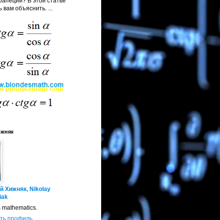
апеции? В этой статье
 вам объяснить. ...
ижняк
й Хижняк, Nikolay
iak
s mathematics.
ть профиль