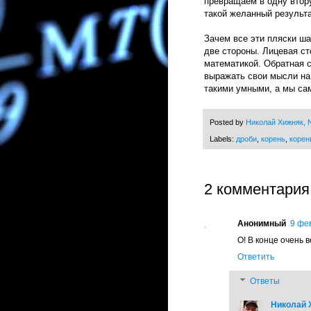
превращаем в одну втор
такой желанный результа
Зачем все эти пляски ш
две стороны. Лицевая ст
математикой. Обратная с
выражать свои мысли на 
такими умными, а мы са
Posted by
Николай Хижняк, N
Labels:
дроби
,
корень
,
корен
2 комментария
Анонимный
9 фев
О! В конце очень 
Ответить
Ответы
Николай Х