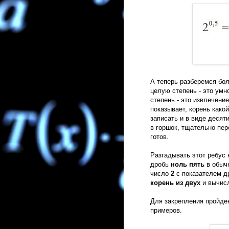
А теперь разберемся бол
целую степень - это умн
степень - это извлечени
показывает, корень како
записать и в виде десят
в горшок, тщательно пе
готов.
Разгадывать этот ребус
дробь
ноль пять
в обыч
число
2
с показателем д
корень из двух
и вычисл
Для закрепления пройде
примеров.