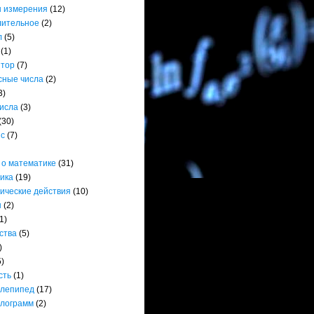
 измерения
(12)
лительное
(2)
л
(5)
(1)
ятор
(7)
сные числа
(2)
3)
числа
(3)
(30)
нс
(7)
 о математике
(31)
ика
(19)
ические действия
(10)
ы
(2)
1)
ства
(5)
)
5)
сть
(1)
лепипед
(17)
лограмм
(2)