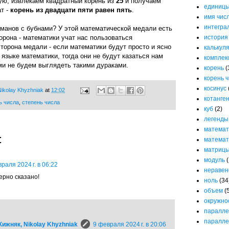
ую, извлекаем квадратный корень из
25
и получаем
единицы
т -
корень из двадцати пяти равен пять
.
имя чис
интегра
аманов с бубнами? У этой математической медали есть
орона - математики учат нас пользоваться
история
торона медали - если математики будут просто и ясно
калькул
языке математики, тогда они не будут казаться нам
комплек
ми не будем выглядеть такими дураками.
корень
(
корень 
косинус
ikolay Khyzhniak
at
12:02
котанге
ь числа
,
степень числа
куб
(2)
легенды
математ
:
математ
матриц
модуль
(
раля 2024 г. в 06:22
неравен
верно сказано!
ноль
(34
объем
(
окружно
паралле
паралле
ижняк, Nikolay Khyzhniak
9 февраля 2024 г. в 20:06