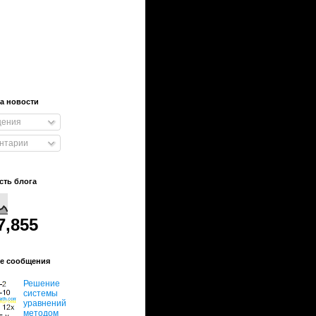
а новости
ения
нтарии
сть блога
7,855
е сообщения
Решение
системы
уравнений
методом