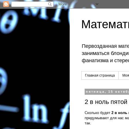
Математ
Первозданная мате
заниматься блондин
фанатизма и стере
Главная страница
Моя
пятница, 15 октяб
2 в ноль пятой
Сколько будет
2 в ноль
придумывают для нас ма
так.