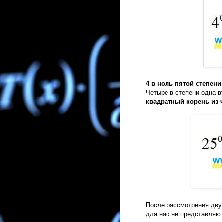
4 в ноль пятой степени
Четыре в степени одна в
квадратный корень из 
После рассмотрения дв
для нас не представляют