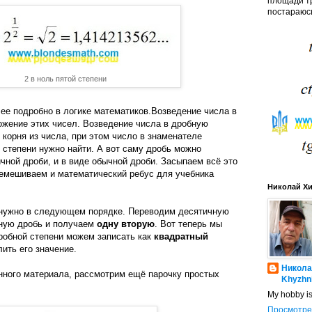
площади тр
постараюсь
2 в ноль пятой степени
ее подробно в логике математиков.Возведение числа в
ожение этих чисел. Возведение числа в дробную
е корня из числа, при этом число в знаменателе
й степени нужно найти. А вот саму дробь можно
ичной дроби, и в виде обычной дроби. Засыпаем всё это
ремешиваем и математический ребус для учебника
Николай Х
 нужно в следующем порядке. Переводим десятичную
ную дробь и получаем
одну вторую
. Вот теперь мы
робной степени можем записать как
квадратный
ить его значение.
Никола
нного материала, рассмотрим ещё парочку простых
Khyzhn
My hobby i
Просмотре