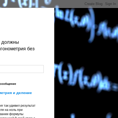
й должны
игонометрия без
 сообщение
метрия и деление
я так удивил результат
ля на ноль при
вании формулы