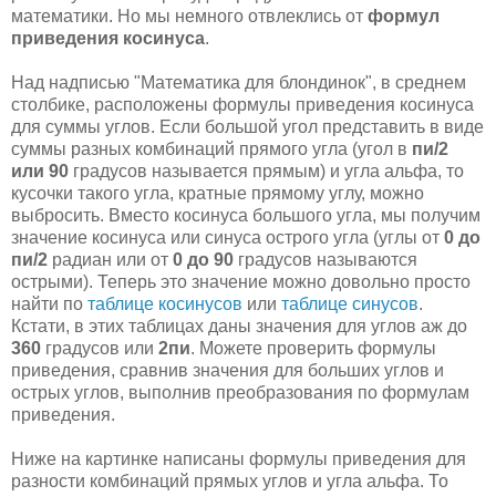
математики. Но мы немного отвлеклись от
формул
приведения косинуса
.
Над надписью "Математика для блондинок", в среднем
столбике, расположены формулы приведения косинуса
для суммы углов. Если большой угол представить в виде
суммы разных комбинаций прямого угла (угол в
пи/2
или 90
градусов называется прямым) и угла альфа, то
кусочки такого угла, кратные прямому углу, можно
выбросить. Вместо косинуса большого угла, мы получим
значение косинуса или синуса острого угла (углы от
0 до
пи/2
радиан или от
0 до 90
градусов называются
острыми). Теперь это значение можно довольно просто
найти по
таблице косинусов
или
таблице синусов
.
Кстати, в этих таблицах даны значения для углов аж до
360
градусов или
2пи
. Можете проверить формулы
приведения, сравнив значения для больших углов и
острых углов, выполнив преобразования по формулам
приведения.
Ниже на картинке написаны формулы приведения для
разности комбинаций прямых углов и угла альфа. То