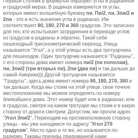
Первый столбик в формулах образуют углы в радианной
и градусной мерах. В радинах измеряются те углы,
которые имеют волшебную буковку
пи. Пи/2, пи, 3пи/2 и
2пи
- это и есть значения угла в радианах. Им
соответствуют
90, 180, 270 и 360
градусов. Это записано
для тех, кто испытывает затруднения в переводе углов
из градусов в радианы и обратно. Такой себе
пешеходный тригонометрический переход. Улица
называется "Угол", а у этой улицы есть два тротуарчика
для пешеходов. Один тротуарчик называется "Радианы",
с его стороны дома имеют номера
пи/2 (пи пополам),
пи, 3пи/2 (три вторых пи), 2пи (два пи)
и так дальше до
самой Америки))) Другой тротуарчик называется
"Градусы", здесь дома имеют номера
90, 180, 270, 360
и
так дальше. Когда мы стоим на этой улице, свое точное
местоположение мы можем определять по номеру
ближайшего дома. Этот номер будет или в радианах, или
в градусах, смотря на каком тротуаре мы стоим и в какую
сторону от дороги смотрим. Допустим, ми прочли адрес
"
Угол 3пи/2
". Переходим на противоположную сторону
улицы - мы уже находимся по адресу "
Угол 270
градусов
". Место одно и то же, но называется по-
разному. Таковы причуды придуманной нами