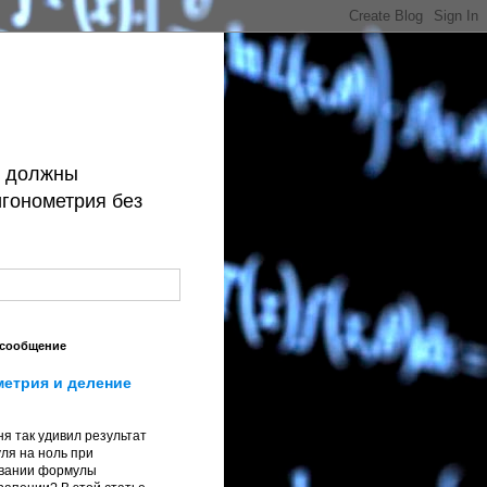
й должны
игонометрия без
 сообщение
метрия и деление
я так удивил результат
ля на ноль при
вании формулы