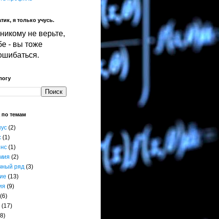
тик, я только учусь.
никому не верьте,
е - вы тоже
ошибаться.
логу
 по темам
нус
(2)
с
(1)
енс
(1)
мия
(2)
чный ряд
(3)
ие
(13)
ия
(9)
(6)
(17)
8)