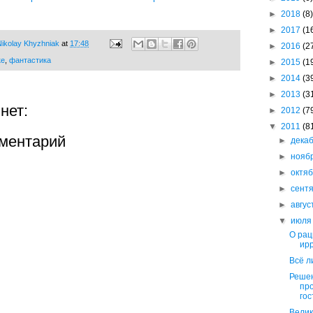
►
2018
(8)
►
2017
(1
ikolay Khyzhniak
at
17:48
►
2016
(2
ке
,
фантастика
►
2015
(1
►
2014
(3
►
2013
(3
нет:
►
2012
(7
▼
2011
(8
ментарий
►
дека
►
нояб
►
октя
►
сент
►
авгу
▼
июл
О рац
ир
Всё л
Решен
пр
гос
Велик