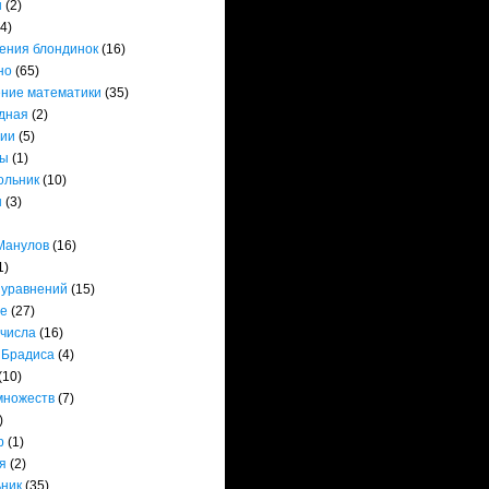
ы
(2)
(4)
ения блондинок
(16)
но
(65)
ние математики
(35)
дная
(2)
ии
(5)
ты
(1)
ольник
(10)
ы
(3)
Манулов
(16)
1)
 уравнений
(15)
е
(27)
 числа
(16)
 Брадиса
(4)
(10)
множеств
(7)
)
р
(1)
я
(2)
ьник
(35)