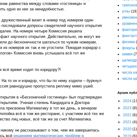
знак равенства между словами «гостиница» и
тригоно
ть одно из них за ненадобностью.
углы
(18
умноже
 дружественный визит в номер под номером один
уравнен
о последовали допросы свидетелей научного открытия
фактори
к далее. На номере четыре Комиссия решила
фантаст
 факт научного открытия. Действительно, не могут же
тели до бесконечности шататься по чужим номерам,
физика
м из номеров их так и не угостили. Покидая коридор с
фокусы
логов» Комиссия вновь услышала всё тот же
химия
(7
цилиндр
четырех
там всё время ходит по коридору?!
числа н
числа ц
. На то он и коридор, что бы по нему ходили – буркнул
иссия равнодушно пропустила реплику мимо ушей.
Архив пуб
открытия в «Бесконечной гостинице» был подтвержден
►
2024
(1
ткрытиям. Ученая степень Кандидата в Доктора
ла присвоена Математику в тот же день, а вечером
►
2023
(8)
попойка всё в том же ресторане, с участием всё тех же
►
2022
(6)
ство лиц новых, всё так же за счет Математика.
►
2021
(4)
►
2020
(1)
 никому не рассказывают о том, чем же завершилась
ось всё
решением математических проблем в
►
2019
(6)