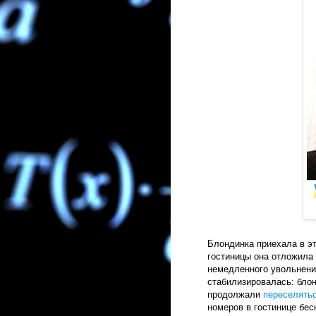
Блондинка приехала в эт
гостиницы она отложила 
немедленного увольнения
стабилизировалась: бло
продолжали
переселять
номеров в гостинице бес