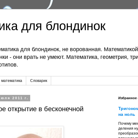
ика для блондинок
матика для блондинок, не ворованная. Математико
ки - они врать не умеют. Математика, геометрия, тр
отипов.
 математика
Словарик
юля 2011 г.
Избранное
ое открытие в бесконечной
Тригоно
на ноль
Почему мен
деления ну
преобразо