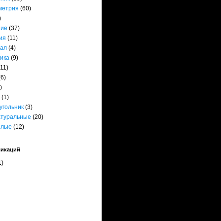
метрия
(60)
)
ние
(37)
ия
(11)
ал
(4)
ика
(9)
(11)
(6)
)
(1)
угольник
(3)
атуральные
(20)
елые
(12)
ликаций
1)