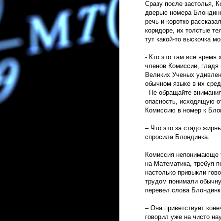
Сразу после застолья, К
дверью номера Блондинк
речь и коротко рассказа
коридоре, их толстые те
тут какой-то выскочка 
- Кто это там всё время
членов Комиссии, гладя
Великих Ученых удивленн
обычном языке в их сре
- Не обращайте внимания
опасность, исходящую от
Комиссию в номер к Бло
– Что это за стадо жирн
спросила Блондинка.
Комиссия непонимающе у
на Математика, требуя 
настолько привыкли гово
трудом понимали обычну
перевел слова Блондинк
– Она приветствует кон
говорил уже на чисто на