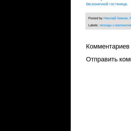
бесконечной гостинице
.
Posted by
Николай Хижняк, N
Labels:
легенды о математи
Комментариев 
Отправить ком