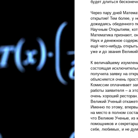
будет длиться бесконечн
Через пару дней Матема
открытие! Тем более, у н
дожидаясь обеденного пе
Научным Открытиям, кото
Математика признают, о
Наук и денежное содержа
ещё чего-нибудь открыть
уже и до звания Велики
К величайшему изумлен
состоящая исключитель
получила заявку на откр
объясняется очень прос
Комиссии оплачивает зая
работы заявителя – а это
очень хороший ресторан.
Великий Ученый откажет
Именно по этому, вперв
на место в полном соста
что Великие Ученые, из 
помощников и секретарш 
себе, любимых, и не ду