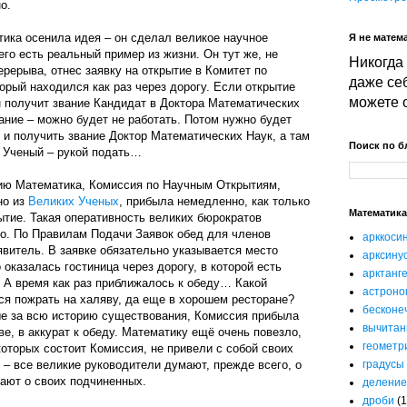
о.
тика осенила идея – он сделал великое научное
Я не матема
его есть реальный пример из жизни. Он тут же, не
Никогда 
рерыва, отнес заявку на открытие в Комитет по
даже себ
рый находился как раз через дорогу. Если открытие
можете 
н получит звание Кандидат в Доктора Математических
ние – можно будет не работать. Потом нужно будет
 и получить звание Доктор Математических Наук, а там
Поиск по б
й Ученый – рукой подать…
ию Математика, Комиссия по Научным Открытиям,
но из
Великих Ученых
, прибыла немедленно, как только
Математика
ытие. Такая оперативность великих бюрократов
то. По Правилам Подачи Заявок обед для членов
арккоси
витель. В заявке обязательно указывается место
арксину
 оказалась гостиница через дорогу, в которой есть
арктанг
 А время как раз приближалось к обеду… Какой
астроно
ся пожрать на халяву, да еще в хорошем ресторане?
бесконе
ые за всю историю существования, Комиссия прибыла
вычитан
ве, в аккурат к обеду. Математику ещё очень повезло,
геометр
которых состоит Комиссия, не привели с собой своих
– все великие руководители думают, прежде всего, о
градусы
мают о своих подчиненных.
деление
дроби
(1