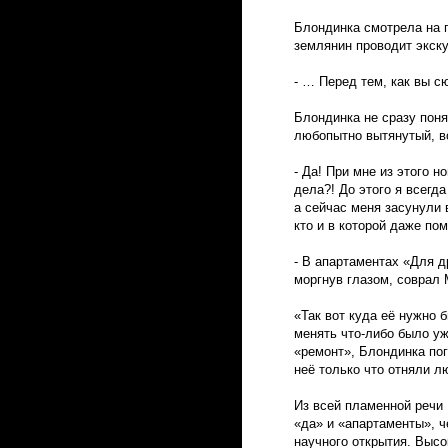
Блондинка смотрела на п
землянин проводит экску
- … Перед тем, как вы с
Блондинка не сразу поня
любопытно вытянутый, в
- Да! При мне из этого н
дела?! До этого я всегд
а сейчас меня засунули 
кто и в которой даже по
- В апартаментах «Для 
моргнув глазом, соврал 
«Так вот куда её нужно 
менять что-либо было у
«ремонт», Блондинка пог
неё только что отняли л
Из всей пламенной речи
«да» и «апартаменты», 
научного открытия. Выс