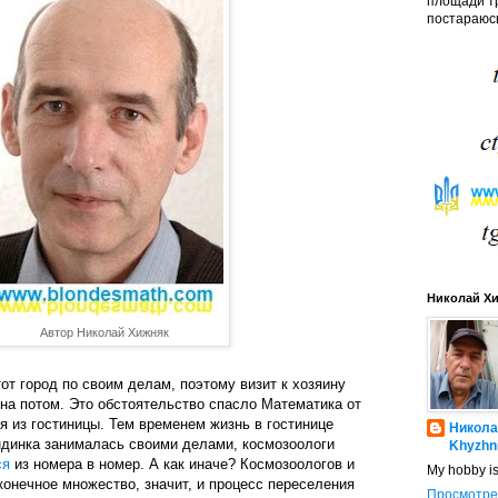
площади тр
постараюсь
Николай Х
Автор Николай Хижняк
от город по своим делам, поэтому визит к хозяину
на потом. Это обстоятельство спасло Математика от
 из гостиницы. Тем временем жизнь в гостинице
Никола
ндинка занималась своими делами, космозоологи
Khyzhn
ся
из номера в номер. А как иначе? Космозоологов и
My hobby i
конечное множество, значит, и процесс переселения
Просмотре