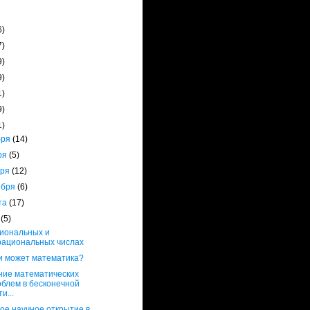
6)
7)
9)
9)
1)
9)
1)
бря
(14)
ря
(5)
бря
(12)
ября
(6)
ста
(17)
я
(5)
иональных и
рациональных числах
и может математика?
ие математических
облем в бесконечной
ти...
ое научное открытие в