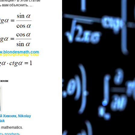
апеции? В этой статье
 вам объяснить. ...
ижняк
й Хижняк, Nikolay
iak
s mathematics.
ть профиль