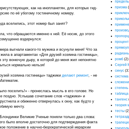
предел
призма
рисутствующих, как на инопланетян, для которых гид-
рсию по её убогому гостиничному номеру.
приключ
приколь
юда вселились, этот номер был занят?
примене
произво
ла, что обращаются именно к ней. Её носик, до этого
пропорц
озмущенно вздернулся:
процен
прямоуг
омера выгнали какого-то мужика и всунули меня! Что за
радиан
а жила в апартаментах «Для друзей хозяина гостиницы»,
ромб
(2)
в эту вонючую дыру, в которой до меня жил непонятно
мыться нормально нельзя!
Сергей 
синус
(3
друзей хозяина гостиницы» таджики
делают ремонт
, - не
система
Математик.
сложени
степень
было поселить!» - пронеслась мысль в его голове. Но
таблица
же поздно. Услышав сочетание слов «таджики» и
тангенс
рустнела и обиженно отвернулась к окну, как будто у
теория 
юбимую мечту.
тесты
(2
 Блондинки Великие Ученые поняли только два слова:
тетраэд
чего было вполне достаточно для подтверждения факта
трапеци
окое положение в научно-бюрократической иерархии
треугол