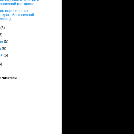
сконечной гостинице
ое переселение
одов в бесконечной
стинице
я
(3)
2)
ля
(5)
а
(6)
ря
(6)
6)
 читатели