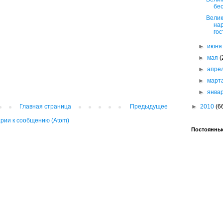
бе
Велик
нар
го
►
июн
►
мая
(
►
апре
►
март
►
янва
Главная страница
Предыдущее
►
2010
(6
рии к сообщению (Atom)
Постоянные