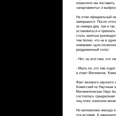
позволяло им поставить 
«апартаменты» и выброси
На этом официальный не
завершился. После этог
из номера два, три и та
остановиться и признать
столь занятые руководи
тем более, что ни в одно
номерами «для космозоо
раздраженный голос:
- Нет, ну всё-таки, кто 
- Мало ли, кто там ходит
в ответ Математик. Ком
Факт великого научного 
Комиссией по Научным о
Математических Наук бы
состоялась грандиозная 
лиц плюс конечное множе
Но математики никогда и
эта история. А закончил