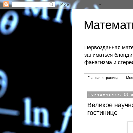
Математ
Первозданная мате
заниматься блондин
фанатизма и стере
Главная страница
Моя
понедельник, 25 и
Великое научн
гостинице