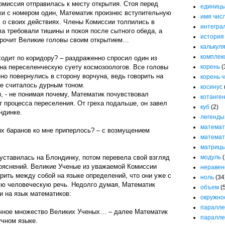
омиссия отправилась к месту открытия. Стоя перед
единицы
и с номером один, Математик произнес вступительную
имя чис
л о своих действиях. Члены Комиссии толпились в
интегра
ла требовали тишины и покоя после сытного обеда, а
история
морочит Великие головы своим открытием…
калькул
комплек
 ходит по коридору? – раздраженно спросил один из
 на переселенческую суету космозоологов. Все головы
корень
(
о повернулись в сторону ворчуна, ведь говорить на
корень 
де считалось дурным тоном.
косинус
, - не понимая почему, Математик почувствовал
котанге
 процесса переселения. От греха подальше, он завел
куб
(2)
ндинке.
легенды
математ
ых баранов ко мне приперлось? – с возмущением
математ
матриц
ставилась на Блондинку, потом перевела свой взгляд
модуль
(
пояснений. Великие Ученые из уважаемой Комиссии
неравен
рить между собой на языке определений, что они уже с
ноль
(34
ю человеческую речь. Недолго думая, Математик
объем
(
и на язык математиков:
окружно
паралле
ечное множество Великих Ученых… – далее Математик
паралле
учном языке.