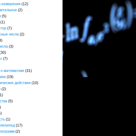
 измерения
(12)
лительное
(2)
л
(5)
(1)
ятор
(7)
сные числа
(2)
3)
числа
(3)
(30)
нс
(7)
 о математике
(31)
ика
(19)
ические действия
(10)
ы
(2)
1)
ства
(5)
)
5)
сть
(1)
лепипед
(17)
лограмм
(2)