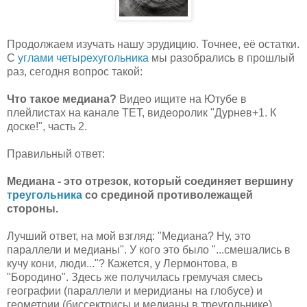
Продолжаем изучать нашу эрудицию. Точнее, её остатки.
С
углами четырехугольника
мы разобрались в прошлый
раз, сегодня вопрос такой:
Что такое медиана?
Видео ищите на Ютубе в
плейлистах на канале ТЕТ, видеоролик "Дурнев+1. К
доске!", часть 2.
Правильный ответ:
Медиана - это отрезок, который соединяет вершину
треугольника
со срединой противолежащей
стороны.
Лучший ответ, на мой взгляд: "Медиана? Ну, это
параллели и медианы". У кого это было "...смешались в
кучу кони, люди..."? Кажется, у Лермонтова, в
"Бородино". Здесь же получилась гремучая смесь
географии (параллели и меридианы на глобусе) и
геометрии (биссектрисы и медианы в треугольнике).