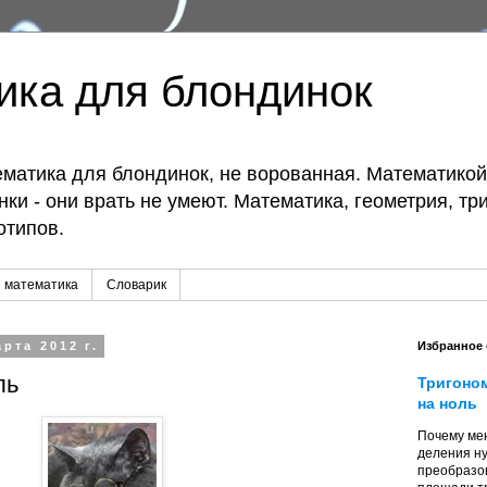
ика для блондинок
матика для блондинок, не ворованная. Математико
ки - они врать не умеют. Математика, геометрия, тр
отипов.
 математика
Словарик
рта 2012 г.
Избранное
ль
Тригоно
на ноль
Почему мен
деления ну
преобразо