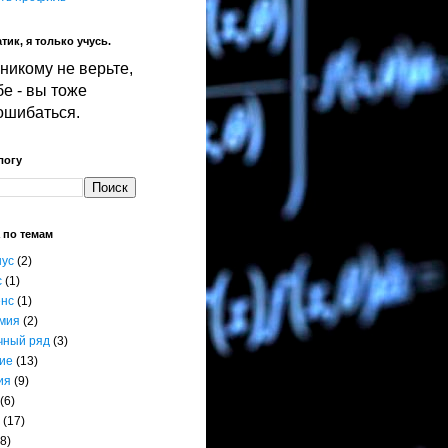
тик, я только учусь.
никому не верьте,
е - вы тоже
ошибаться.
логу
 по темам
нус
(2)
с
(1)
енс
(1)
мия
(2)
чный ряд
(3)
ие
(13)
ия
(9)
(6)
(17)
8)