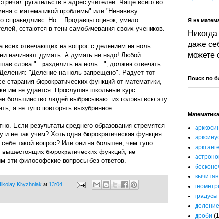
встречал ругательств в адрес учителей. Чаще всего во
 меня с математикой проблемы" или "Ненавижу
то справедливо. Но... Продавцы оценок, умело
Я не матема
елей, остаются в тени самобичевания своих учеников.
Никогда 
даже себ
а всех отвечающих на вопрос с делением на ноль
можете 
они начинают думать. А думать не надо! Любой
шав слова "...разделить на ноль...", должен отвечать
 Деления: "Деление на ноль запрещено". Радует тот
Поиск по б
все старания бюрократических функций от математики,
еке им не удается. Прослушав школьный курс
е большинство людей выбрасывают из головы всю эту
ать, а не тупо повторять вызубренное.
Математика
тно. Если результаты среднего образования стремятся
арккоси
у и не так учим? Хоть одна бюрократическая функция
арксину
 себе такой вопрос? Или они на большее, чем тупо
арктанг
 вышестоящих бюрократических функций, не
астроно
им эти философские вопросы без ответов.
бесконе
вычитан
ikolay Khyzhniak
at
13:04
геометр
градусы
деление
дроби
(1