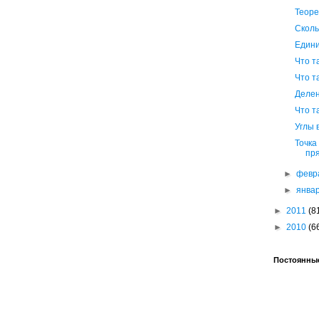
Теор
Сколь
Един
Что т
Что т
Делен
Что т
Углы 
Точка
пр
►
февр
►
янва
►
2011
(8
►
2010
(6
Постоянные