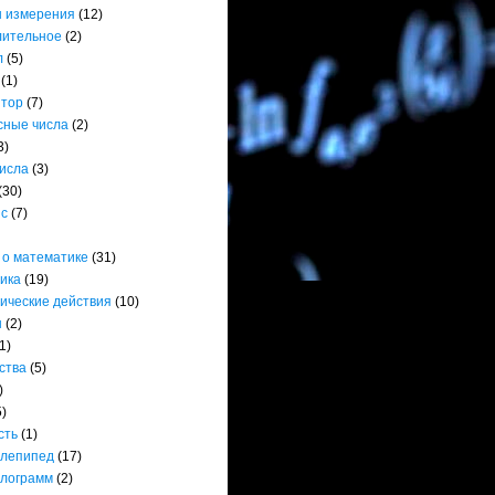
 измерения
(12)
лительное
(2)
л
(5)
(1)
ятор
(7)
сные числа
(2)
3)
числа
(3)
(30)
нс
(7)
 о математике
(31)
ика
(19)
ические действия
(10)
ы
(2)
1)
ства
(5)
)
5)
сть
(1)
лепипед
(17)
лограмм
(2)