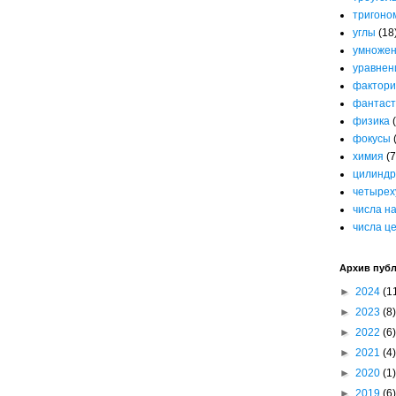
тригоно
углы
(18
умноже
уравнен
фактори
фантаст
физика
фокусы
химия
(7
цилиндр
четырех
числа н
числа ц
Архив пуб
►
2024
(1
►
2023
(8)
►
2022
(6)
►
2021
(4)
►
2020
(1)
►
2019
(6)