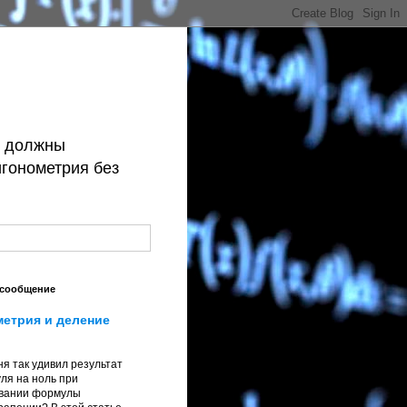
й должны
игонометрия без
 сообщение
метрия и деление
я так удивил результат
ля на ноль при
вании формулы