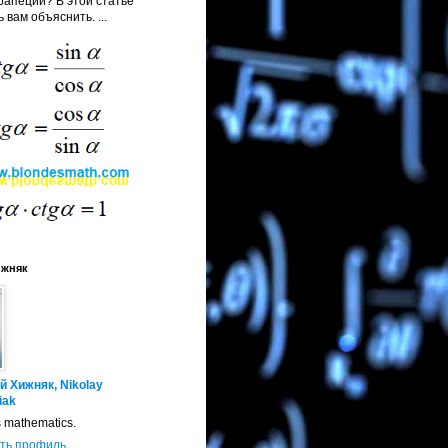
апеции? В этой статье
 вам объяснить. ...
ижняк
й Хижняк, Nikolay
iak
s mathematics.
ть профиль