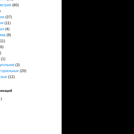
метрия
(60)
)
ние
(37)
ия
(11)
ал
(4)
ика
(9)
(11)
(6)
)
(1)
угольник
(3)
атуральные
(20)
елые
(12)
ликаций
1)