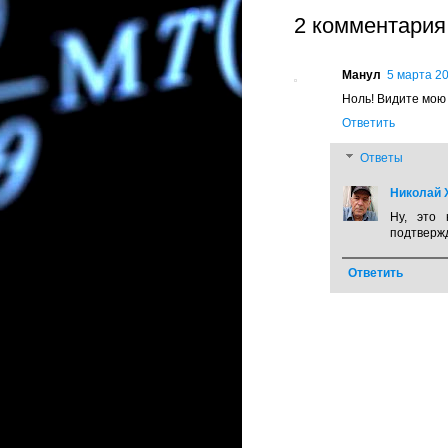
2 комментария
Манул
5 марта 201
Ноль! Видите мою 
Ответить
Ответы
Николай Х
Ну, это 
подтвержд
Ответить