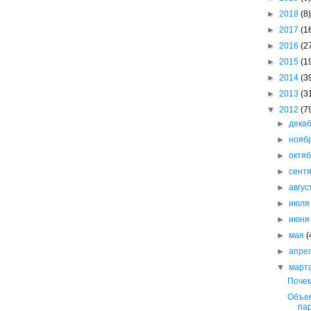
►
2018
(8)
►
2017
(1
►
2016
(2
►
2015
(1
►
2014
(3
►
2013
(3
▼
2012
(7
►
дека
►
нояб
►
октя
►
сент
►
авгу
►
июл
►
июн
►
мая
(
►
апре
▼
март
Почем
Объем
па