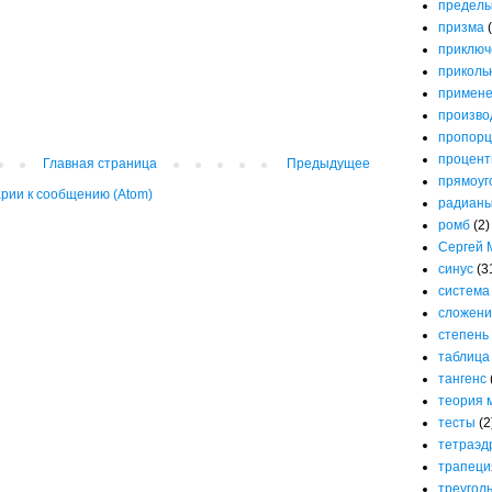
предел
призма
приключ
приколь
примене
произво
пропорц
процен
Главная страница
Предыдущее
прямоуг
рии к сообщению (Atom)
радиан
ромб
(2)
Сергей 
синус
(3
система
сложени
степень
таблица
тангенс
теория 
тесты
(2
тетраэд
трапеци
треугол