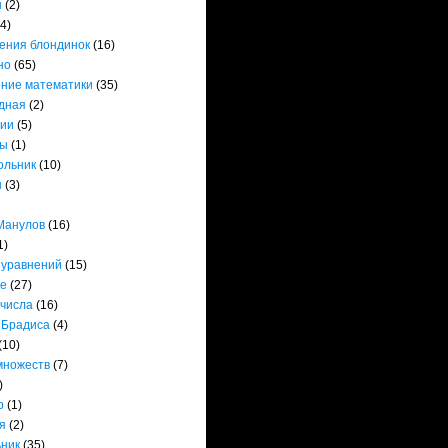
ы
(2)
(4)
ения блондинок
(16)
но
(65)
ние математики
(35)
дная
(2)
ии
(5)
ты
(1)
ольник
(10)
ы
(3)
Манулов
(16)
1)
 уравнений
(15)
е
(27)
 числа
(16)
 Брадиса
(4)
(10)
множеств
(7)
)
р
(1)
я
(2)
ьник
(35)