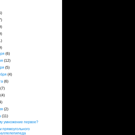
6)
7)
9)
9)
1)
9)
бря
(6)
ря
(12)
бря
(5)
ября
(4)
ста
(6)
я
(7)
я
(4)
4)
ля
(2)
а
(11)
у умножение первое?
 прямоугольного
раллелепипеда