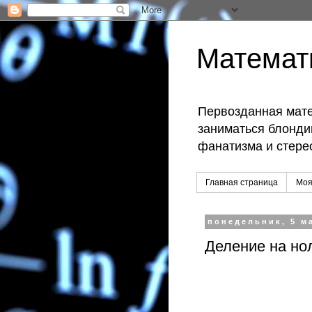
Математ
Первозданная мате
заниматься блондин
фанатизма и стере
Главная страница
Моя
понедельник, 5 ма
Деление на но