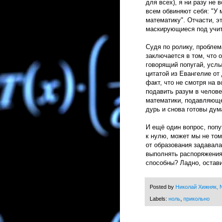
для всех), я ни разу не 
всем обвиняют себя: "У
математику". Отчасти, э
маскирующиеся под учит
Судя по ролику, проблем
заключается в том, что 
говорящий попугай, услы
цитатой из Евангелие от
факт, что не смотря на 
подавить разум в челов
математики, подавляюще
дурь и снова готовы дум
И ещё один вопрос, попу
к нулю, может мы не том
от образования задавала
выполнять распоряжения
способны? Ладно, остав
Posted by
Николай Хижняк, N
Labels:
ноль
,
прикольно