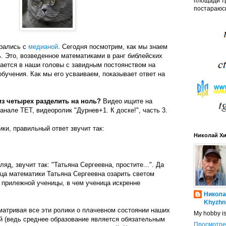
площади тр
постараюсь
рались с
медианой
. Сегодня посмотрим, как мы знаем
. Это, возведенное математиками в ранг библейских
ается в наши головы с завидным постоянством на
обучения. Как мы его усваиваем, показывает ответ на
из четырех разделить на ноль?
Видео ищите на
анале ТЕТ, видеоролик "Дурнев+1. К доске!", часть 3.
ики, правильный ответ звучит так:
Николай Х
ляд, звучит так: "Татьяна Сергеевна, простите...". Да
ца математики Татьяна Сергеевна озарить светом
 прилежной ученицы, в чем ученица искренне
Никола
Khyzhn
матривая все эти ролики о плачевном состоянии наших
My hobby i
 (ведь среднее образование является обязательным
Просмотре