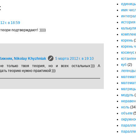
единицы
:
имя чис
интегра
история
2 г. в 18:59
калькул
теори подтверждают! :)))))
комплек
корень
(
корень 
косинус
ижняк, Nikolay Khyzhniak
5 марта 2012 г. в 19:10
котанге
куб
(2)
не только твоя теория, но и всех остальных:))) А
ать теорию нужно практикой:)))
легенды
математ
математ
матриц
модуль
(
неравен
ноль
(34
объем
(
окружно
паралле
паралле