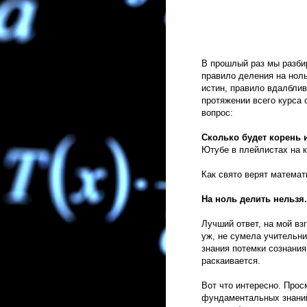
В прошлый раз мы разби
правило деления на ноль
истин, правило вдалблив
протяжении всего курса 
вопрос:
Сколько будет корень 
Ютубе в плейлистах на к
Как свято верят математ
На ноль делить нельзя.
Лучший ответ, на мой взг
уж, не сумела учительни
знания потемки сознания
раскаивается.
Вот что интересно. Прос
фундаментальных знаний