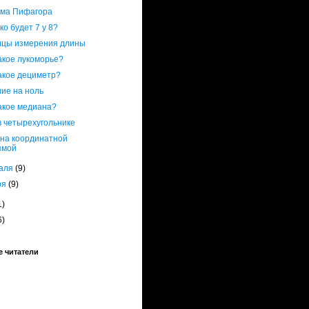
ема Пифагора
ко будет 7 у 8?
ицы измерения длины
акое лукоморье?
акое дециметр?
ие на ноль
акое медиана?
в четырехугольнике
 на координатной
ямой
аля
(9)
ря
(9)
1)
6)
 читатели