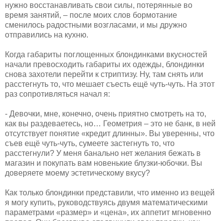
нужно восстанавливать свои силы, потерянные во
время занятий, – после моих слов бормотание
сменилось радостными возгласами, и мы дружно
отправились на кухню.
Когда габариты поглощенных блондинками вкусностей
начали превосходить габариты их одежды, блондинки
снова захотели перейти к стриптизу. Ну, там снять или
расстегнуть то, что мешает съесть ещё чуть-чуть. На этот
раз сопротивляться начал я:
- Девочки, мне, конечно, очень приятно смотреть на то,
как вы раздеваетесь, но… Геометрия – это не банк, в ней
отсутствует понятие «кредит длинны». Вы уверенны, что
съев ещё чуть-чуть, сумеете застегнуть то, что
расстегнули? У меня банально нет желания бежать в
магазин и покупать вам новенькие блузки-юбочки. Вы
доверяете моему эстетическому вкусу?
Как только блондинки представили, что именно из вещей
я могу купить, руководствуясь двумя математическими
параметрами «размер» и «цена», их аппетит мгновенно