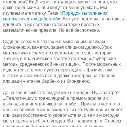
отопления? Ещё через пятнадцать минут я понял, что
даже голенькими, они могут от меня убежать. Мы
изучаем математику. Тема «
Порядок выполнения
математических действий
». Вот уже почти час я пытаюсь
вдолбить в их светлые головы такие простые
математические правила. Но всё бесполезно.
Судя по слезам в глазах и шмыгающим носикам
блондинок, я, кажется, зашел слишком далеко. Урок
математики незаметно превратился в урок истории.
Точнее, в практическое занятие по теме «Изуверские
методы средневековой инквизиции». После моральных
издевательств мне нужно переходить к физическим
пыткам и закончить всё я должен костром на главной
площади – этакое барбекю из блондинок.
Да, сегодня сжигать людей уже не модно. Ну, а завтра?
...Реалити-шоу с трансляцией в прямом эфире и с
выкладыванием роликов на ютубе... Признаю честно, от
нас, человеков, можно ожидать всего. Ради ваших денег
или ради собственного удовольствия, с вами и сегодня
могут сделать всё, что угодно. Вот, например, я. Совсем
недавно я действительно хотел убить этих двух