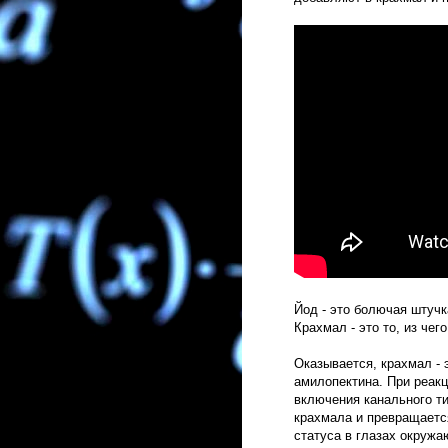
Йод - это болючая штучк
Крахмал - это то, из чего
Оказывается, крахмал -
амилопектина. При реакц
включения канального ти
крахмала и превращаетс
статуса в глазах окруж