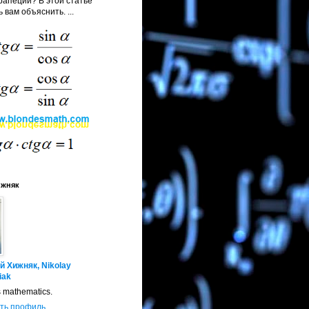
апеции? В этой статье
 вам объяснить. ...
ижняк
й Хижняк, Nikolay
iak
s mathematics.
ть профиль