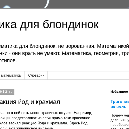
ика для блондинок
матика для блондинок, не ворованная. Математико
ки - они врать не умеют. Математика, геометрия, тр
отипов.
 математика
Словарик
012 г.
Избранное
акция йод и крахмал
Тригоно
на ноль
ка, но в ней есть много красивых штучек. Например,
Почему мен
акции представляют из себя прямо таки красочное
деления ну
улов заснял реакцию йода и крахмала. Здесь йод
преобразо
получают живописное видение.