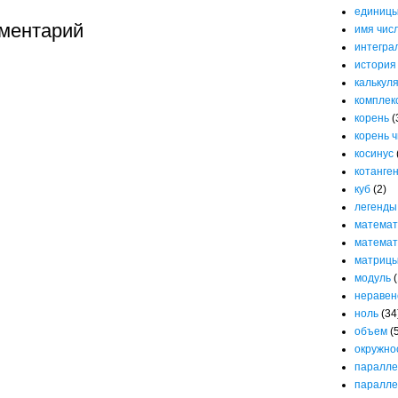
единицы
ментарий
имя чис
интегра
история
калькул
комплек
корень
(
корень 
косинус
котанге
куб
(2)
легенды
математ
математ
матриц
модуль
(
неравен
ноль
(34
объем
(
окружно
паралле
паралле