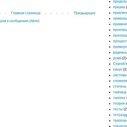
предел
призма
приключ
Главная страница
Предыдущее
приколь
рии к сообщению (Atom)
примене
произво
пропорц
процен
прямоуг
радиан
ромб
(2)
Сергей 
синус
(3
система
сложени
степень
таблица
тангенс
теория 
тесты
(2
тетраэд
трапеци
треугол