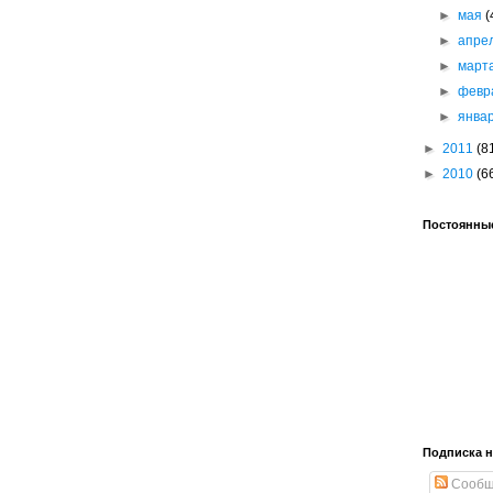
►
мая
(
►
апре
►
март
►
февр
►
янва
►
2011
(8
►
2010
(6
Постоянные
Подписка н
Сообщ