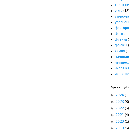
тригоно
углы
(18
умноже
уравнен
фактори
фантаст
физика
фокусы
химия
(7
цилиндр
четырех
числа н
числа ц
Архив пуб
►
2024
(1
►
2023
(8)
►
2022
(6)
►
2021
(4)
►
2020
(1)
►
2019
(6)