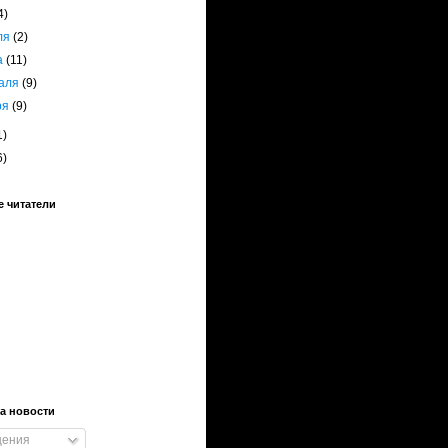
4)
ля
(2)
а
(11)
аля
(9)
ря
(9)
1)
6)
 читатели
а новости
ения