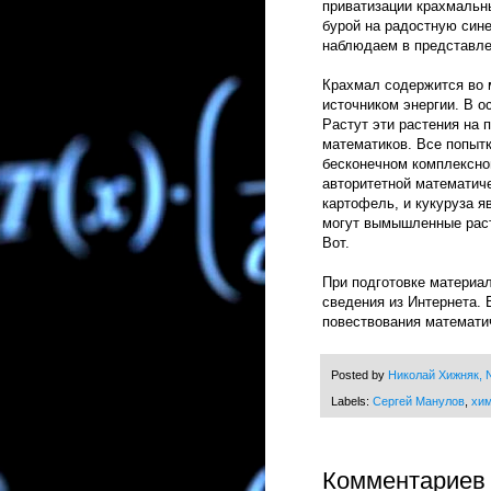
приватизации крахмальн
бурой на радостную син
наблюдаем в представле
Крахмал содержится во 
источником энергии. В о
Растут эти растения на 
математиков. Все попыт
бесконечном комплексно
авторитетной математиче
картофель, и кукуруза 
могут вымышленные раст
Вот.
При подготовке материа
сведения из Интернета. 
повествования математи
Posted by
Николай Хижняк, N
Labels:
Сергей Манулов
,
хи
Комментариев 