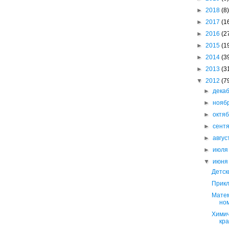
►
2018
(8)
►
2017
(1
►
2016
(2
►
2015
(1
►
2014
(3
►
2013
(3
▼
2012
(7
►
дека
►
нояб
►
октя
►
сент
►
авгу
►
июл
▼
июн
Детск
Прикл
Матем
но
Химич
кр