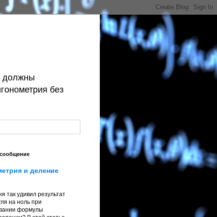
й должны
игонометрия без
 сообщение
метрия и деление
я так удивил результат
ля на ноль при
вании формулы