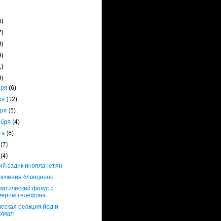
6)
7)
9)
9)
1)
9)
бря
(6)
ря
(12)
бря
(5)
ября
(4)
ста
(6)
я
(7)
я
(4)
ий садик инопланетян
ючения блондинок
атический фокус с
мером телефона
еская реакция йод и
ахмал