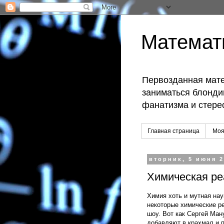
Математ
Первозданная мате
заниматься блондин
фанатизма и стере
Главная страница
Моя
вторник, 5 июня 2
Химическая ре
Химия хоть и мутная нау
некоторые химические ре
шоу. Вот как Сергей Ман
добавляют в крахмал и 