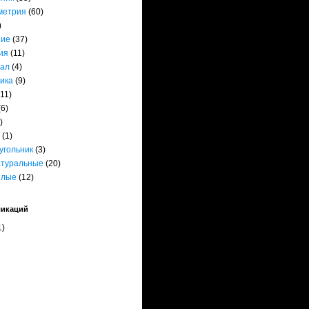
метрия
(60)
)
ние
(37)
ия
(11)
ал
(4)
ика
(9)
(11)
(6)
)
(1)
угольник
(3)
атуральные
(20)
елые
(12)
ликаций
1)