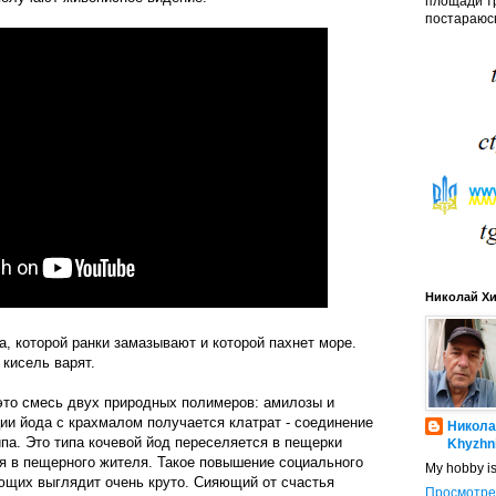
площади тр
постараюсь
Николай Х
а, которой ранки замазывают и которой пахнет море.
 кисель варят.
 это смесь двух природных полимеров: амилозы и
ии йода с крахмалом получается клатрат - соединение
Никола
па. Это типа кочевой йод переселяется в пещерки
Khyzhn
я в пещерного жителя. Такое повышение социального
My hobby i
ающих выглядит очень круто. Сияющий от счастья
Просмотре