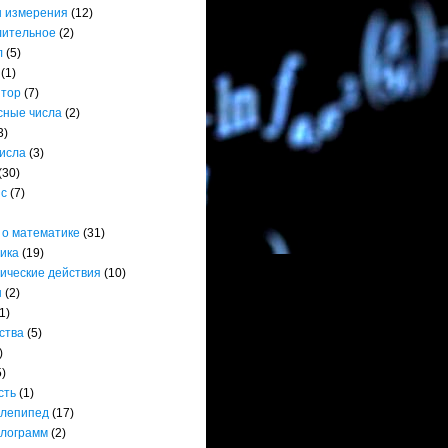
 измерения
(12)
лительное
(2)
л
(5)
(1)
ятор
(7)
сные числа
(2)
3)
числа
(3)
(30)
нс
(7)
 о математике
(31)
ика
(19)
ические действия
(10)
ы
(2)
1)
ства
(5)
)
5)
сть
(1)
лепипед
(17)
лограмм
(2)