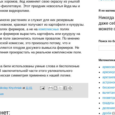
ых хоромов, йод изменяет свою окраску из унылой
е-фиолетовую. Этот праздник новоселья йода мы и
нном видеоролике.
Я не матема
Никогда 
многих растениях и служит для них резервным
даже себ
сновном, крахмал получают из картофеля и кукурузы.
можете 
полях фермеров, а не на
комплексных
полях
ки фермеров вырастить картофель или кукурузу на
м поле закончились полным провалом. По мнению
Поиск по б
ской комиссии, это произошло потому, что и
являются плодом досужего вымысла фермеров. Не
ения произрастать на реальном комплексном поле.
Математика
ла били использованы умные слова и бесполезные
арккоси
В заключительной части этого увлекательного
арксину
ческая симметрия применена к нашей логике.
арктанг
астроно
бесконе
ikolay Khyzhniak
at
11:01
вычитан
мия
геометр
градусы
деление
нет:
дроби
(1