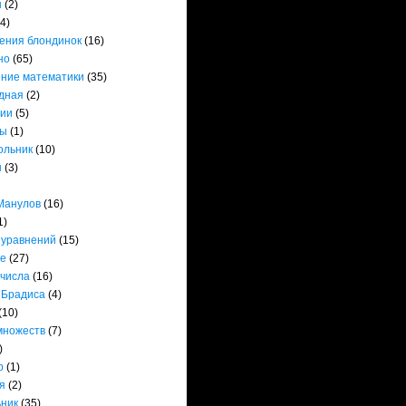
ы
(2)
(4)
ения блондинок
(16)
но
(65)
ние математики
(35)
дная
(2)
ии
(5)
ты
(1)
ольник
(10)
ы
(3)
Манулов
(16)
1)
 уравнений
(15)
е
(27)
 числа
(16)
 Брадиса
(4)
(10)
множеств
(7)
)
р
(1)
я
(2)
ьник
(35)