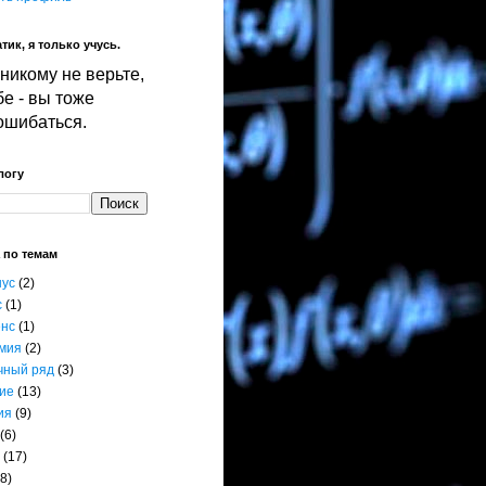
тик, я только учусь.
никому не верьте,
е - вы тоже
ошибаться.
логу
 по темам
нус
(2)
с
(1)
енс
(1)
мия
(2)
чный ряд
(3)
ие
(13)
ия
(9)
(6)
(17)
8)