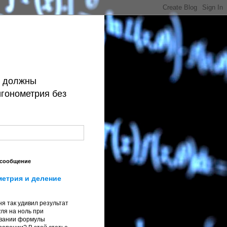
й должны
игонометрия без
 сообщение
метрия и деление
я так удивил результат
ля на ноль при
вании формулы