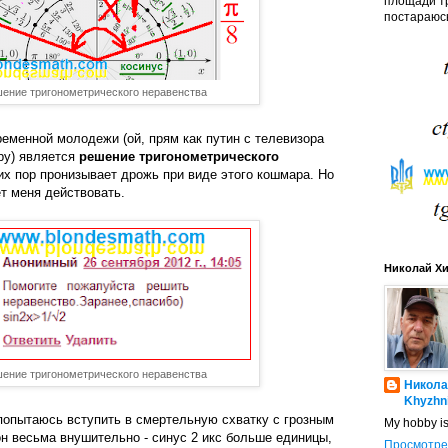
площади тр
постараюсь
ение тригонометрического неравенства
еменной молодежи (ой, прям как путин с телевизора
ру) является
решение тригонометрического
их пор пронизывает дрожь при виде этого кошмара. Но
т меня действовать.
Николай Х
ение тригонометрического неравенства
Никола
Khyzhn
попытаюсь вступить в смертельную схватку с грозным
My hobby i
н весьма внушительно - синус 2 икс больше единицы,
Просмотре