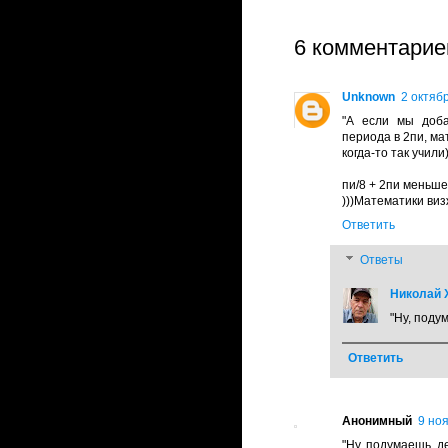
6 комментарие
Unknown
2 октябр
"А если мы доба
периода в 2пи, ма
когда-то так учили
пи/8 + 2пи меньше
)))Математики визж
Ответить
Ответы
Николай Х
"Ну, подум
Ответить
Анонимный
9 ноя
"Ну, подумаешь, де