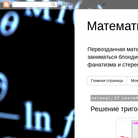
Математ
Первозданная мате
заниматься блондин
фанатизма и стере
Главная страница
Моя
четверг, 27 сентяб
Решение триго