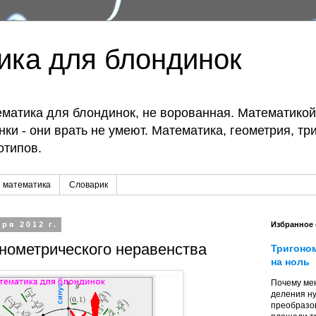
ика для блондинок
матика для блондинок, не ворованная. Математико
ки - они врать не умеют. Математика, геометрия, тр
отипов.
 математика
Словарик
ря 2012 г.
Избранное
нометрического неравенства
Тригоно
на ноль
Почему мен
деления ну
преобразо