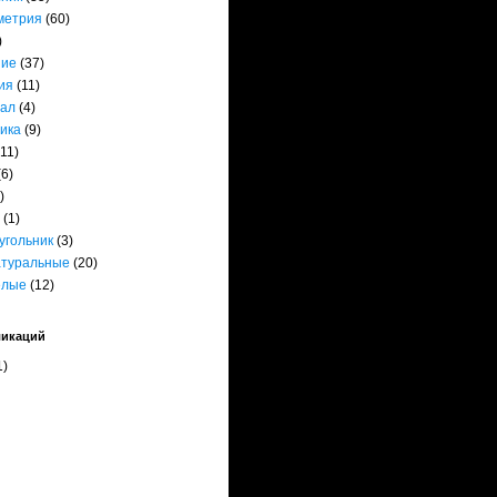
метрия
(60)
)
ние
(37)
ия
(11)
ал
(4)
ика
(9)
(11)
(6)
)
(1)
угольник
(3)
атуральные
(20)
елые
(12)
ликаций
1)