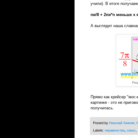
учили). В итоге получае
пи/8 + 2пи*n меньше x 
А выглядит наша славная
Реш
Прямо как крейсер "мос-
картинке - это не пригов
получилась.
Posted by
Николай Хижняк, N
Labels:
неравенства
,
синус
,