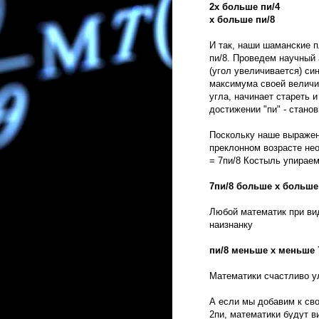
2х больше пи/4
х больше пи/8
И так, наши шаманские п
пи/8. Проведем научный 
(угол увеличивается) си
максимума своей величи
угла, начинает стареть 
достижении "пи" - стано
Поскольку наше выражен
преклонном возрасте нео
= 7пи/8 Костыль упираем
7пи/8 больше x больше
Любой математик при вид
наизнанку
пи/8 меньше x меньше 
Математики счастливо у
А если мы добавим к сво
2пи, математики будут ви