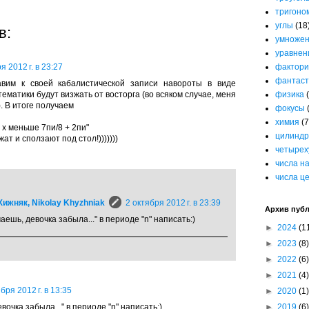
тригоно
углы
(18
в:
умноже
уравнен
фактори
я 2012 г. в 23:27
фантаст
вим к своей кабалистической записи навороты в виде
физика
тематики будут визжать от восторга (во всяком случае, меня
). В итоге получаем
фокусы
химия
(7
 x меньше 7пи/8 + 2пи"
цилиндр
ат и сползают под стол!)))))))
четырех
числа н
числа ц
ижняк, Nikolay Khyzhniak
2 октября 2012 г. в 23:39
Архив пуб
аешь, девочка забыла..." в периоде "n" написать:)
►
2024
(1
►
2023
(8)
►
2022
(6)
►
2021
(4)
бря 2012 г. в 13:35
►
2020
(1)
►
2019
(6)
вочка забыла..." в периоде "n" написать:)