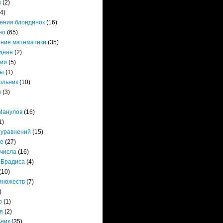
ы
(2)
(4)
ения блондинок
(16)
но
(65)
ние математики
(35)
дная
(2)
ии
(5)
ты
(1)
ольник
(10)
ы
(3)
Манулов
(16)
1)
 уравнений
(15)
е
(27)
 числа
(16)
 Брадиса
(4)
(10)
множеств
(7)
)
р
(1)
я
(2)
ьник
(35)