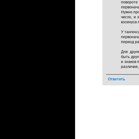
поворот
первонач
Нужно пр
число, и 
косинуса 
У тангенс
первонача
период ра
Для друг
быть дру
и знаков 
различия,
Ответить