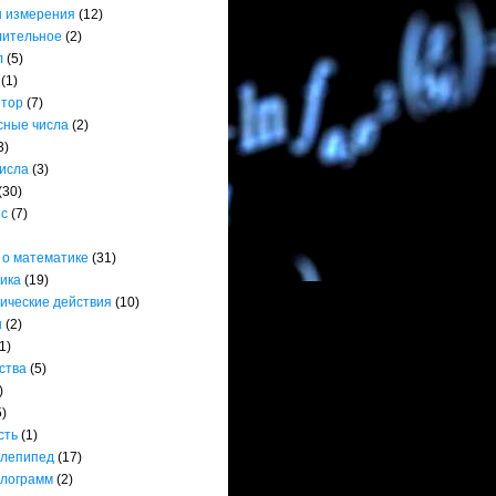
 измерения
(12)
лительное
(2)
л
(5)
(1)
ятор
(7)
сные числа
(2)
3)
числа
(3)
(30)
нс
(7)
 о математике
(31)
ика
(19)
ические действия
(10)
ы
(2)
1)
ства
(5)
)
5)
сть
(1)
лепипед
(17)
лограмм
(2)