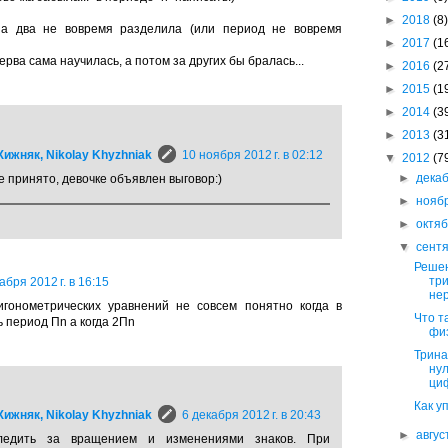
►
2018
(8)
а два не вовремя разделила (или период не вовремя
►
2017
(1
рва сама научилась, а потом за других бы бралась...
►
2016
(2
►
2015
(1
►
2014
(3
►
2013
(3
ижняк, Nikolay Khyzhniak
10 ноября 2012 г. в 02:12
▼
2012
(7
►
дека
 принято, девочке объявлен выговор:)
►
нояб
►
октя
▼
сент
Реше
тр
абря 2012 г. в 16:15
не
гонометрических уравнений не совсем понятно когда в
Что т
 период Пn а когда 2Пn
фи
Трина
нул
ци
Как у
ижняк, Nikolay Khyzhniak
6 декабря 2012 г. в 20:43
►
авгу
ледить за вращением и изменениями знаков. При