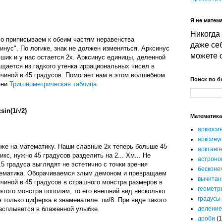
Я не матема
Никогда 
ло приписываем к обеим частям неравенства
даже себ
инус". По логике, знак не должен изменяться. Арксинус
можете 
шик и у нас остается 2х. Арксинус единицы, деленной
ащается из гадкого утенка иррациональных чисел в
чиной в 45 градусов. Помогает нам в этом волшебном
Поиск по б
ени
Тригонометрическая таблица
.
sin(1/√2)
Математика
арккоси
арксину
оже на математику. Наши славные 2х теперь больше 45
арктанг
икс, нужно 45 градусов разделить на 2... Хм... Не
астроно
,5 градуса выглядят не эстетично с точки зрения
бесконе
тематика. Оборачиваемся злым демоном и превращаем
вычитан
чиной в 45 градусов в страшного монстра размеров в
геометр
этого монстра пополам, то его внешний вид нисколько
градусы
я только циферка в знаменателе: пи/8. При виде такого
деление
асплывется в блаженной улыбке.
дроби
(1