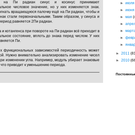
е на Пи радиан синус и косинус принимают
►
июл
альное числовое значение, но у них изменяется знак.
►
июн
огнать вращающуюся палочку ещё на Пи радиан, чтобы и
знак стали первоначальными. Таким образом, у синуса и
►
мая
(
период равняется 2Пи радиан.
►
апре
►
март
а и котангенса при повороте на Пи радиан всё приходит в
льное состояние, вплоть до знака перед числом. У них
►
февр
вняется Пи.
►
янва
их функциональных зависимостей периодичность может
►
2011
(8
гой. Нужно внимательно анализировать изменение чисел
при изменении угла. Например, модуль убирает знаковые
►
2010
(6
 что приводит к уменьшению периода.
Постоянные