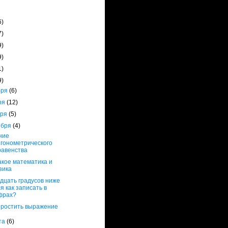
6)
7)
9)
9)
1)
9)
бря
(6)
ря
(12)
бря
(5)
ября
(4)
ние
игонометрического
равенства
акое математика и
зика
дцать градусов ниже
я как записать в
фрах?
простить выражение
ста
(6)