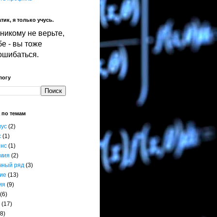
тик, я только учусь.
никому не верьте,
е - вы тоже
ошибаться.
логу
 по темам
нус
(2)
с
(1)
енс
(1)
мия
(2)
чный ряд
(3)
ие
(13)
ия
(9)
(6)
(17)
8)