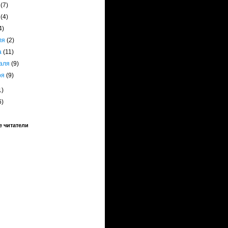
я
(7)
я
(4)
4)
ля
(2)
а
(11)
аля
(9)
ря
(9)
1)
6)
 читатели