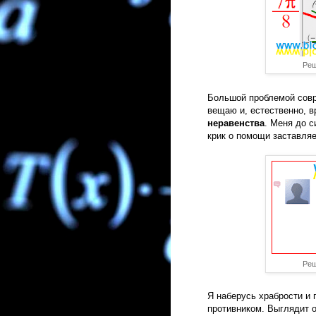
Реш
Большой проблемой совр
вещаю и, естественно, в
неравенства
. Меня до с
крик о помощи заставляе
Реш
Я наберусь храбрости и 
противником. Выглядит о