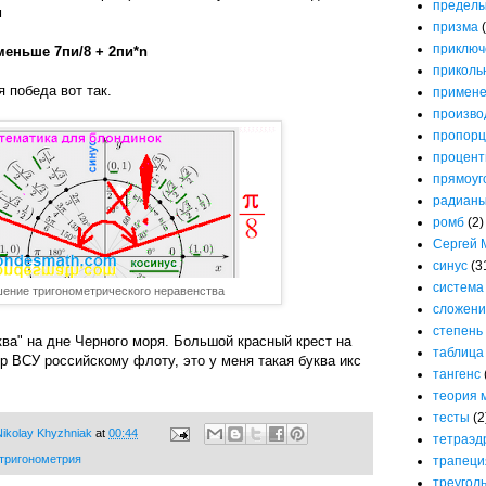
предел
м
призма
приключ
меньше 7пи/8 + 2пи*n
приколь
 победа вот так.
примене
произво
пропорц
процен
прямоуг
радиан
ромб
(2)
Сергей 
синус
(3
система
ение тригонометрического неравенства
сложени
степень
ква" на дне Черного моря. Большой красный крест на
таблица
ор ВСУ российскому флоту, это у меня такая буква икс
тангенс
теория 
тесты
(2
ikolay Khyzhniak
at
00:44
тетраэд
тригонометрия
трапеци
треугол