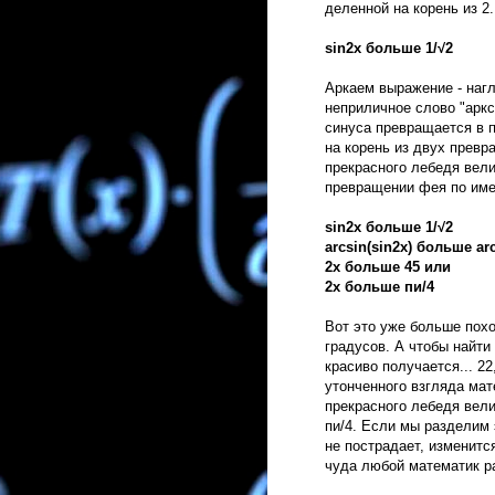
деленной на корень из 2.
sin2x больше 1/√2
Аркаем выражение - наг
неприличное слово "аркс
синуса превращается в п
на корень из двух превр
прекрасного лебедя вели
превращении фея по им
sin2x больше 1/√2
arcsin(sin2x) больше arc
2x больше 45 или
2х больше пи/4
Вот это уже больше пох
градусов. А чтобы найти 
красиво получается... 22
утонченного взгляда ма
прекрасного лебедя вели
пи/4. Если мы разделим 
не пострадает, изменитс
чуда любой математик р