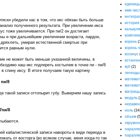
единицы
имя чис
интегра
ляски убедили нас в том, что икс обязан быть больше
история
анализ полученного результата. При увеличении икса
калькул
нус тоже увеличивается. При пи/2 он достигает
комплек
ны и при дальнейшем увеличении возраста, пардон,
корень
(
и дряхлеть, умирая естественной смертью при
корень 
вится равным нулю.
косинус
ие не может быть меньше указанной величины, в
котанге
бходимо наш икс подпереть костылем в точке пи - пи/8
куб
(2)
 в спину иксу. В итоге получаем такую картину
легенды
математ
 пи/8
математ
матриц
е такой записи оттопырит губу. Вывернем нашу запись
модуль
(
неравен
7пи/8
ноль
(34
объем
(
лыбаются.
окружно
паралле
ей кабалистической записи навороты в виде периода в
паралле
зжать от восторга (во всяком случае, меня когда-то так