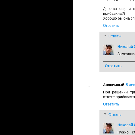
Девочка еще и н
прибавила?)
Хорошо бы она спе
Ответить
Ответы
Николай Х
Замечание
Ответить
Анонимный
5 дек
При решении три
ответе прибавлять
Ответить
Ответы
Николай Х
Нужно с