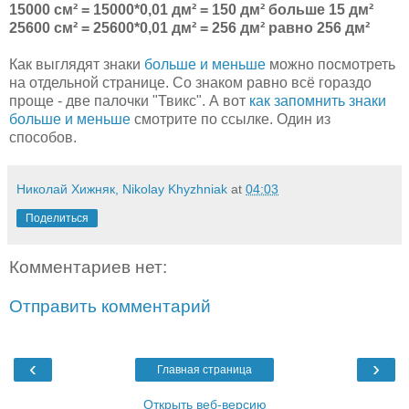
15000 см² = 15000*0,01 дм² = 150 дм² больше 15 дм²
25600 см² = 25600*0,01 дм² = 256 дм² равно 256 дм²
Как выглядят знаки
больше и меньше
можно посмотреть
на отдельной странице. Со знаком равно всё гораздо
проще - две палочки "Твикс". А вот
как запомнить знаки
больше и меньше
смотрите по ссылке. Один из
способов.
Николай Хижняк, Nikolay Khyzhniak
at
04:03
Поделиться
Комментариев нет:
Отправить комментарий
‹
›
Главная страница
Открыть веб-версию