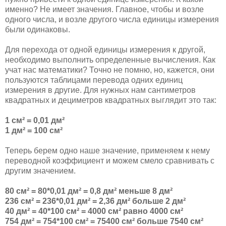
именно? Не имеет значения. Главное, чтобы и возле
одного числа, и возле другого числа единицы измерения
были одинаковы.
Для перехода от одной единицы измерения к другой,
необходимо выполнить определенные вычисления. Как
учат нас математики? Точно не помню, но, кажется, они
пользуются таблицами перевода одних единиц
измерения в другие. Для нужных нам сантиметров
квадратных и дециметров квадратных выглядит это так:
1 см² = 0,01 дм²
1 дм² = 100 см²
Теперь берем одно наше значение, применяем к нему
переводной коэффициент и можем смело сравнивать с
другим значением.
80 см² = 80*0,01 дм² = 0,8 дм² меньше 8 дм²
236 см² = 236*0,01 дм² = 2,36 дм² больше 2 дм²
40 дм² = 40*100 см² = 4000 см² равно 4000 см²
754 дм² = 754*100 см² = 75400 см² больше 7540 см²