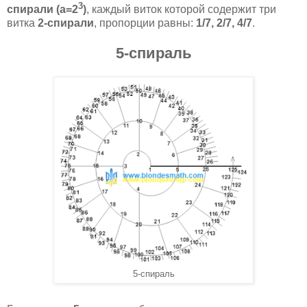
3
спирали (а=2
)
, каждый виток которой содержит три
витка
2-спирали
, пропорции равны:
1/7, 2/7, 4/7
.
5-спираль
5-спираль