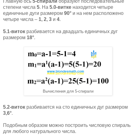
Главную ось
5-спирали
образуют последовательные
степени числа
5
. На
5.0-витке
находится четыре
единичные дуги размером
90°
и на нем расположено
четыре числа –
1, 2, 3
и
4
.
5.1-виток
разбивается на двадцать единичных дуг
размером
18°
.
Вычисления для 5-спирали
5.2-виток
разбивается на сто единичных дуг размером
3,6°
.
Подобным образом можно построить числовую спираль
для любого натурального числа.