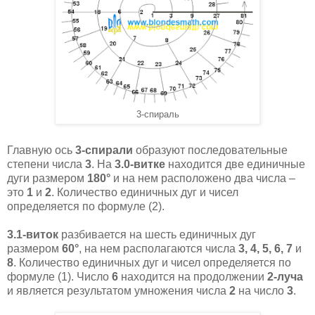
3-спираль
Главную ось
3-спирали
образуют последовательные
степени числа
3
. На
3.0-витке
находится две единичные
дуги размером
180°
и на нем расположено два числа –
это
1
и
2
. Количество единичных дуг и чисел
определяется по формуле (2).
3.1-виток
разбивается на шесть единичных дуг
размером
60°
, на нем располагаются числа
3, 4, 5, 6, 7
и
8
. Количество единичных дуг и чисел определяется по
формуле (1). Число
6
находится на продолжении
2-луча
и является результатом умножения числа
2
на число
3
.