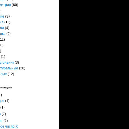
метрия
(60)
)
ние
(37)
ия
(11)
ал
(4)
ика
(9)
(11)
(6)
)
(1)
угольник
(3)
атуральные
(20)
елые
(12)
ликаций
1)
бря
(1)
я
(1)
а
(7)
ря
(2)
ое число Х