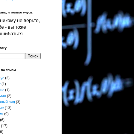
тик, я только учусь.
никому не верьте,
е - вы тоже
ошибаться.
логу
 по темам
нус
(2)
с
(1)
енс
(1)
мия
(2)
чный ряд
(3)
ие
(13)
ия
(9)
(6)
(17)
8)