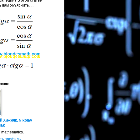
апеции? В этой статье
 вам объяснить. ...
ижняк
й Хижняк, Nikolay
iak
s mathematics.
ть профиль