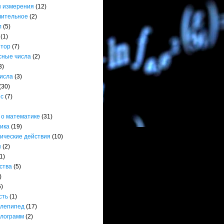
 измерения
(12)
лительное
(2)
л
(5)
(1)
ятор
(7)
сные числа
(2)
3)
числа
(3)
(30)
нс
(7)
 о математике
(31)
ика
(19)
ические действия
(10)
ы
(2)
1)
ства
(5)
)
5)
сть
(1)
лепипед
(17)
лограмм
(2)