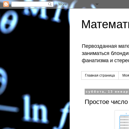
Математ
Первозданная мате
заниматься блондин
фанатизма и стере
Главная страница
Моя
суббота, 13 январ
Простое число