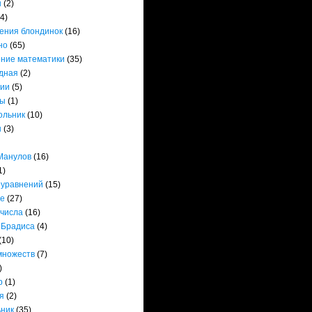
ы
(2)
(4)
ения блондинок
(16)
но
(65)
ние математики
(35)
дная
(2)
ии
(5)
ты
(1)
ольник
(10)
ы
(3)
Манулов
(16)
1)
 уравнений
(15)
е
(27)
 числа
(16)
 Брадиса
(4)
(10)
множеств
(7)
)
р
(1)
я
(2)
ьник
(35)