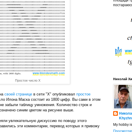
площади тр
постараюсь
Николай Х
Простое число X
 на
своей странице
в сети "X" опубликовал
простое
сло Илона Маска состоит из 1800 цифр. Вы сами в этом
не забыли таблицу умножения. Количество строк и
бозначено синим цветом на рисунке выше.
Никола
Khyzhn
еяли увлекательную дискуссию по поводу этого
My hobby i
равились эти комментарии, перевод которых я привожу
Просмотре