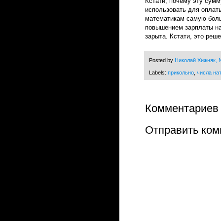
Кстати, почему эту сумм
использовать для оплаты
математикам самую боль
повышением зарплаты на
зарыта. Кстати, это реш
Posted by
Николай Хижняк, N
Labels:
прикольно
,
числа на
Комментариев 
Отправить ком