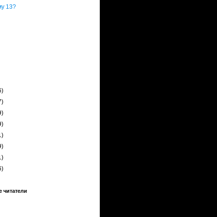
у 13?
6)
7)
9)
9)
1)
9)
1)
6)
 читатели