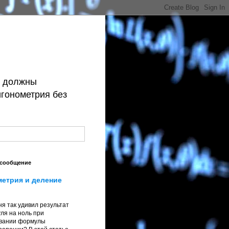
й должны
игонометрия без
 сообщение
метрия и деление
я так удивил результат
ля на ноль при
вании формулы