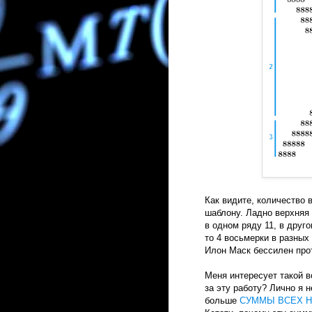
Как видите, количество 
шаблону. Ладно верхняя
в одном ряду 11, в друго
то 4 восьмерки в разных
Илон Маск бессилен про
Меня интересует такой в
за эту работу? Лично я
больше
СУММЫ ВСЕХ Н