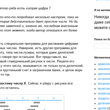
ятого ряда есть хитрая цифра 7.
Я не матема
Никогда 
то кто-то попробовал несколько настроек, пока не
торая действительно дает простое число. Но да,
даже себ
лее заметной и, конечно же, последним внесенным
можете 
это тот момент, когда автор отказался от более
Поиск по б
сть специальная программа для рисования цифрами
мных числах. Наверное, есть другая программа для
оту, типа числа-лузеры, которые даже делителей
 говоря про остальное. Вот представьте, вы
Математика
акой гламурненький рисунок в числе. Решили его
арккоси
 у этого числа, оказывается, не только куча делителей,
арксину
 и кругленький счет в заграничном банке, и целое море
арктанг
то так.
астроно
ростому числу X
. Сейчас я уберу с рисунка все
бесконе
что осталось.
вычитан
геометр
градусы
деление
дроби
(1