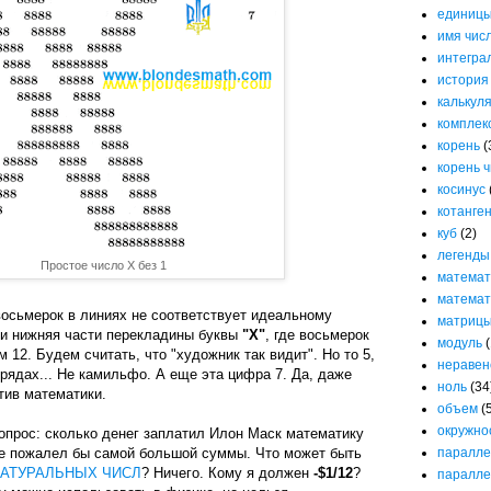
единицы
имя чис
интегра
история
калькул
комплек
корень
(
корень 
косинус
котанге
куб
(2)
легенды
Простое число X без 1
математ
математ
восьмерок в линиях не соответствует идеальному
матриц
 и нижняя части перекладины буквы
"Х"
, где восьмерок
модуль
(
м 12. Будем считать, что "художник так видит". Но то 5,
неравен
 рядах... Не камильфо. А еще эта цифра 7. Да, даже
ноль
(34
тив математики.
объем
(
окружно
опрос: сколько денег заплатил Илон Маск математику
паралле
 не пожалел бы самой большой суммы. Что может быть
АТУРАЛЬНЫХ ЧИСЛ
? Ничего. Кому я должен
-$1/12
?
паралле