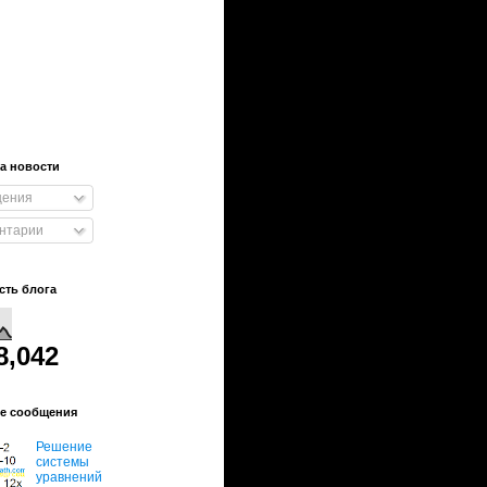
а новости
ения
нтарии
сть блога
8,042
е сообщения
Решение
системы
уравнений