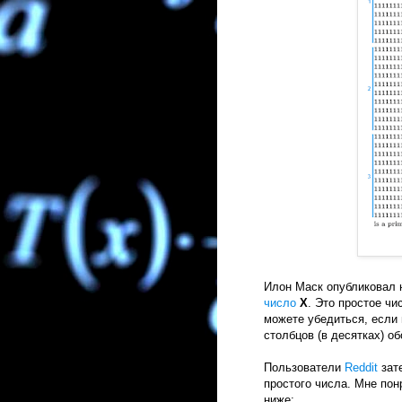
Илон Маск опубликовал
число
Х
. Это простое чи
можете убедиться, если 
столбцов (в десятках) о
Пользователи
Reddit
зат
простого числа. Мне пон
ниже: