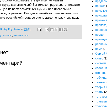
у можно использовать в физике, но нельзя
предел
 труда математиков? Вы только представьте, платите
призма
шую из всех возможных сумм и все проблемы с
приключ
всегда решены. Вот где волшебная сила математики
приколь
ение российской госдуре очень даже понравится, дарю.
примене
произво
ikolay Khyzhniak
at
19:05
пропорц
процен
туральные
,
числа целые
прямоуг
радиан
ромб
(2)
нет:
Сергей 
синус
(3
ментарий
система
сложени
степень
таблица
тангенс
теория 
тесты
(2
тетраэд
трапеци
треугол