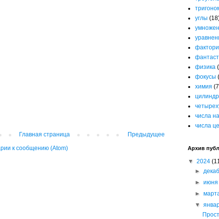
тригоно
углы
(18
умноже
уравнен
фактори
фантаст
физика
фокусы
химия
(7
цилиндр
четырех
числа н
числа ц
Главная страница
Предыдущее
рии к сообщению (Atom)
Архив пуб
▼
2024
(1
►
дека
►
июн
►
март
▼
янва
Прост