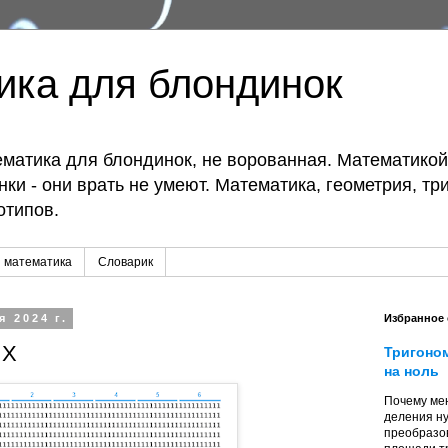
ика для блондинок
матика для блондинок, не ворованная. Математико
ки - они врать не умеют. Математика, геометрия, тр
отипов.
 математика
Словарик
я 2024 г.
Избранное
 Х
Тригоно
на ноль
Почему мен
деления ну
преобразо