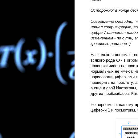
Осторожно: в конце дес
Совершенно очевидно, ч
нашел конфигурацию, ко
цифра 7 является наибо
изменением - по сути, 
красивого решения :)
Насколько я понимаю, е
всякого рода бяк в огро
проверки чисел на прост
нормальных не имеют, не
нарисовали циферками т
проверить на простоту, а
а ещё и свой Инстаграм,
других прибамбасов. Как-
Но вернемся к нашему
п
циферки
1
и посмотрим, 