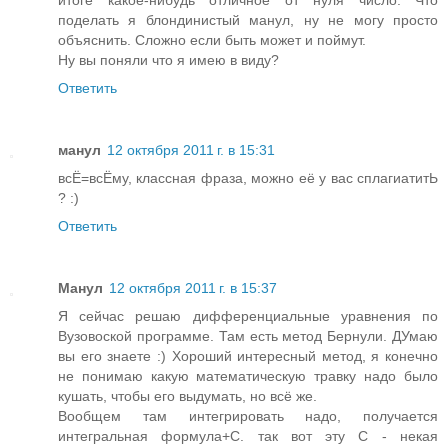
итоге какое-нибудь отличное от нуля число. Что
поделать я блондинистый манул, ну не могу просто
объяснить. Сложно если быть может и поймут.
Ну вы поняли что я имею в виду?
Ответить
манул
12 октября 2011 г. в 15:31
всЁ=всЁму, классная фраза, можно её у вас сплагиатитЬ
? :)
Ответить
Манул
12 октября 2011 г. в 15:37
Я сейчас решаю дифференциальные уравнения по
Вузовоской программе. Там есть метод Бернули. ДУмаю
вы его знаете :) Хороший интересный метод, я конечно
не понимаю какую математическую травку надо было
кушать, чтобы его выдумать, но всё же.
Вообщем там интегрировать надо, получается
интегральная формула+С. так вот эту С - некая