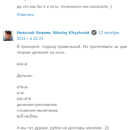
да это как бы я и есть, поленился ник написатЬ :)
Ответить
Николай Хижняк, Nikolay Khyzhniak
12 октября
2011 г. в 15:21
В принципе, подход правильный. Но притягивать за уши
теорию деления на ноль...
ё/ё=ё
Дальше...
ё*ё=ё
ё=ё
ё/ё=ё*ё
деление=умножение
сложение=вычитание
всЁ=всЁму
А мы тут, дураки, рубли на доллары меняем...)))