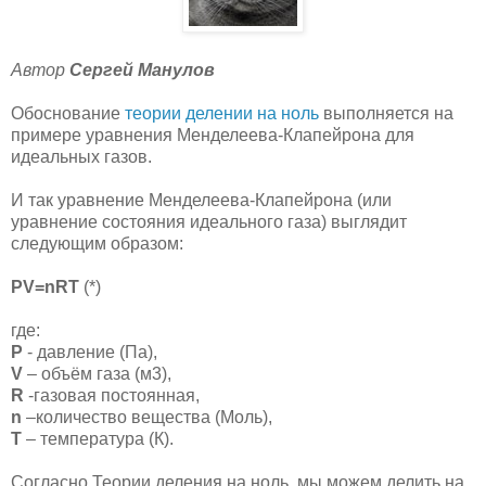
Автор
Сергей Манулов
Обоснование
теории делении на ноль
выполняется на
примере уравнения Менделеева-Клапейрона для
идеальных газов.
И так уравнение Менделеева-Клапейрона (или
уравнение состояния идеального газа) выглядит
следующим образом:
PV=nRT
(*)
где:
Р
- давление (Па),
V
– объём газа (м3),
R
-газовая постоянная,
n
–количество вещества (Моль),
Т
– температура (К).
Согласно Теории деления на ноль, мы можем делить на