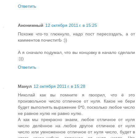
Ответить
Анонимный
12 октября 2011 г. в 15:25
Похоже что-то глюкнуло, надо пост пересоздать, а от
камментов почиститЬ :))
А я сначало подумал, что вы концовку в начало сделали
:)))
Ответить
Манул
12 октября 2011 г. в 15:28
Николай как вы помните я гвоорил, что ё это
произвольное число отличное от нуля. Какое не бери
будет выполнять выражение 0*0, посколько любое число
не равное нулю не равно нулю.
А как мы прекрасно знаем, любое отличное от нуля
число делённое на любое другое отличное от нуля
число или умноженное отличное от нуля число, будет в