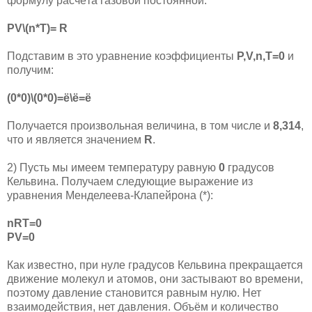
формулу расчёта газовой постоянной:
PV\(n*T)= R
Подставим в это уравнение коэффициенты
P,V,n,T=0
и
получим:
(0*0)\(0*0)=ё\ё=ё
Получается произвольная величина, в том числе и
8,314
,
что и является значением
R
.
2) Пусть мы имеем температуру равную
0
градусов
Кельвина. Получаем следующие выражение из
уравнения Менделеева-Клапейрона (*):
nRT=0
PV=0
Как известно, при нуле градусов Кельвина прекращается
движение молекул и атомов, они застывают во времени,
поэтому давление становится равным нулю. Нет
взаимодействия, нет давления. Объём и количество