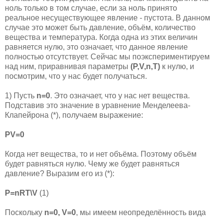
ноль только в том случае, если за ноль принято
реальное несуществующее явление - пустота. В данном
случае это может быть давление, объём, количество
вещества и температура. Когда одна из этих величин
равняется нулю, это означает, что данное явление
полностью отсутствует. Сейчас мы поэкспериментируем
над ним, приравнивая параметры
(P,V,n,T)
к нулю, и
посмотрим, что у нас будет получаться.
1) Пусть
n=0
. Это означает, что у нас нет вещества.
Подставив это значение в уравнение Менделеева-
Клапейрона (*), получаем выражение:
PV=0
Когда нет вещества, то и нет объёма. Поэтому объём
будет равняться нулю. Чему же будет равняться
давление? Выразим его из (*):
P=nRT\V
(1)
Поскольку
n=0, V=0
, мы имеем неопределённость вида