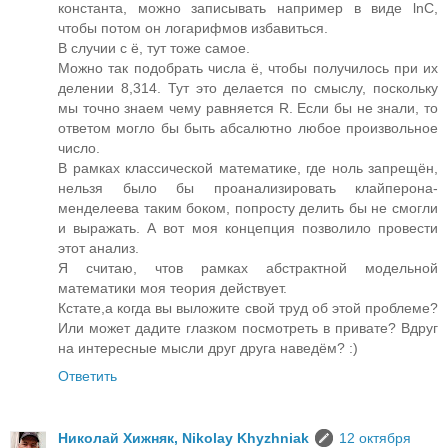
константа, можно записывать например в виде lnC,
чтобы потом он логарифмов избавиться.
В случии с ё, тут тоже самое.
Можно так подобрать числа ё, чтобы получилось при их
делении 8,314. Тут это делается по смыслу, поскольку
мы точно знаем чему равняется R. Если бы не знали, то
ответом могло бы быть абсалютно любое произвольное
число.
В рамках классической математике, где ноль запрещён,
нельзя было бы проанализировать клайперона-
менделеева таким боком, попросту делить бы не смогли
и выражать. А вот моя концепция позволило провести
этот анализ.
Я считаю, чтов рамках абстрактной модельной
математики моя теория действует.
Кстате,а когда вы выложите свой труд об этой проблеме?
Или может дадите глазком посмотреть в привате? Вдруг
на интересные мысли друг друга наведём? :)
Ответить
Николай Хижняк, Nikolay Khyzhniak
12 октября