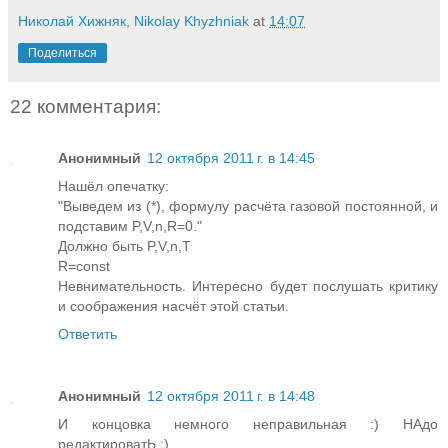
Николай Хижняк, Nikolay Khyzhniak
at
14:07
Поделиться
22 комментария:
Анонимный
12 октября 2011 г. в 14:45
Нашёл опечатку:
"Выведем из (*), формулу расчёта газовой постоянной, и
подставим P,V,n,R=0."
Должно быть P,V,n,T
R=const
Невнимательность. Интересно будет послушать критику
и соображения насчёт этой статьи.
Ответить
Анонимный
12 октября 2011 г. в 14:48
И концовка немного неправильная :) НАдо
редактироватЬ :)