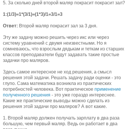
5. За сколько дней второй маляр покрасит покрасит зал?
1:(1/3)=1*(3/1)=(1*3)/1=3/1=3
Ответ:
Второй маляр покрасит зал за 3 дня.
Эту же задачу можно решить через икс или через
систему уравнений с двумя неизвестными. Но я
сомневаюсь, что взрослым дядькам и теткам из старших
классов преподаватели будут задавать такие простые
задачки про маляров.
Здесь самое интересное не ход решения, а смысл
решения этой задачи. Решать задачу ради оценки - это
глупо. Сама математика возникла из практических
потребностей человека. Вот практическое
применение
полученного решения
- это уже гораздо интереснее.
Какие же практические выводы можно сделать из
решения этой задачи про маляров? А вот какие.
1. Второй маляр должен получать зарплату в два раза
большую, чем первый маляр. Ведь он работает в два