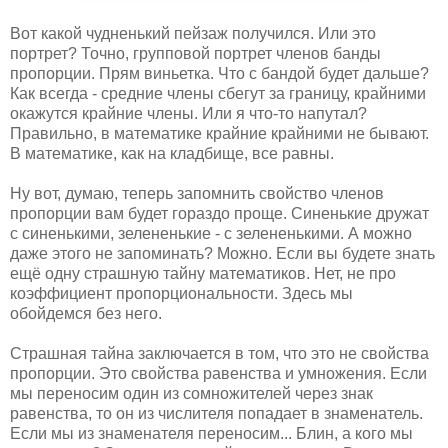
Вот какой чудненький пейзаж получился. Или это
портрет? Точно, групповой портрет членов банды
пропорции. Прям виньетка. Что с бандой будет дальше?
Как всегда - средние члены сбегут за границу, крайними
окажутся крайние члены. Или я что-то напутал?
Правильно, в математике крайние крайними не бывают.
В математике, как на кладбище, все равны.
Ну вот, думаю, теперь запомнить свойство членов
пропорции вам будет гораздо проще. Синенькие дружат
с синенькими, зелененькие - с зелененькими. А можно
даже этого не запоминать? Можно. Если вы будете знать
ещё одну страшную тайну математиков. Нет, не про
коэффициент пропорциональности. Здесь мы
обойдемся без него.
Страшная тайна заключается в том, что это не свойства
пропорции. Это свойства равенства и умножения. Если
мы переносим один из сомножителей через знак
равенства, то он из числителя попадает в знаменатель.
Если мы из знаменателя переносим... Блин, а кого мы