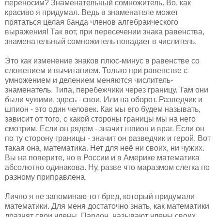
переносим? Знаменательный сомножитель. Во, как
красиво я придумал. Ведь в знаменателе может
прятаться целая банда членов алгебраического
выражения! Так вот, при пересечении знака равенства,
знаменательный сомножитель попадает в числитель.
Это как изменение знаков плюс-минус в равенстве со
сложением и вычитанием. Только при равенстве с
умножением и делением меняются числитель-
знаменатель. Типа, перебежчики через границу. Там они
были чужими, здесь - свои. Или на оборот. Разведчик и
шпион - это один человек. Как мы его будем называть,
зависит от того, с какой стороны границы мы на него
смотрим. Если он рядом - значит шпион и враг. Если он
по ту сторону границы - значит он разведчик и герой. Вот
такая она, математика. Нет для неё ни своих, ни чужих.
Вы не поверите, но в России и в Америке математика
абсолютно одинакова. Ну, разве что маразмом слегка по
разному приправлена.
Лично я не запоминаю тот бред, который придумали
математики. Для меня достаточно знать, как математики
дразнят свои члены. Пардон, называют члены своих